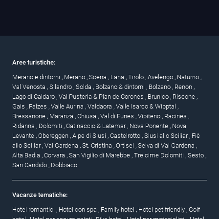
Aree turistiche:
Merano e dintorni
,
Merano
,
Scena
,
Lana
,
Tirolo
,
Avelengo
,
Naturno
,
Val Venosta
,
Silandro
,
Solda
,
Bolzano & dintorni
,
Bolzano
,
Renon
,
Lago di Caldaro
,
Val Pusteria & Plan de Corones
,
Brunico
,
Riscone
,
Gais
,
Falzes
,
Valle Aurina
,
Valdaora
,
Valle Isarco & Wipptal
,
Bressanone
,
Maranza
,
Chiusa
,
Val di Funes
,
Vipiteno
,
Racines
,
Ridanna
,
Dolomiti
,
Catinaccio & Latemar
,
Nova Ponente
,
Nova
Levante
,
Obereggen
,
Alpe di Siusi
,
Castelrotto
,
Siusi allo Sciliar
,
Fiè
allo Sciliar
,
Val Gardena
,
St. Cristina
,
Ortisei
,
Selva di Val Gardena
,
Alta Badia
,
Corvara
,
San Vigilio di Marebbe
,
Tre cime Dolomiti
,
Sesto
,
San Candido
,
Dobbiaco
Vacanze tematiche:
Hotel romantici
,
Hotel con spa
,
Family hotel
,
Hotel pet friendly
,
Golf