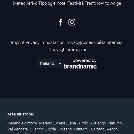
Meteo
|
Arrivo
|
Tipologie hotel
|
Festività
|
Trentino-Alto Adige
Imprint
|
Privacy
|
Impostazioni privacy
|
Accessibilità
|
Sitemap
|
Copyright immagini
Aree turistiche:
Merano e dintorni
,
Merano
,
Scena
,
Lana
,
Tirolo
,
Avelengo
,
Naturno
,
Val Venosta
,
Silandro
,
Solda
,
Bolzano & dintorni
,
Bolzano
,
Renon
,