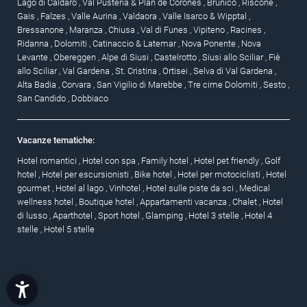
Lago di Caldaro
,
Val Pusteria & Plan de Corones
,
Brunico
,
Riscone
,
Gais
,
Falzes
,
Valle Aurina
,
Valdaora
,
Valle Isarco & Wipptal
,
Bressanone
,
Maranza
,
Chiusa
,
Val di Funes
,
Vipiteno
,
Racines
,
Ridanna
,
Dolomiti
,
Catinaccio & Latemar
,
Nova Ponente
,
Nova
Levante
,
Obereggen
,
Alpe di Siusi
,
Castelrotto
,
Siusi allo Sciliar
,
Fiè
allo Sciliar
,
Val Gardena
,
St. Cristina
,
Ortisei
,
Selva di Val Gardena
,
Alta Badia
,
Corvara
,
San Vigilio di Marebbe
,
Tre cime Dolomiti
,
Sesto
,
San Candido
,
Dobbiaco
Vacanze tematiche:
Hotel romantici
,
Hotel con spa
,
Family hotel
,
Hotel pet friendly
,
Golf
hotel
,
Hotel per escursionisti
,
Bike hotel
,
Hotel per motociclisti
,
Hotel
gourmet
,
Hotel al lago
,
Vinhotel
,
Hotel sulle piste da sci
,
Medical
wellness hotel
,
Boutique hotel
,
Appartamenti vacanza
,
Chalet
,
Hotel
di lusso
,
Aparthotel
,
Sport hotel
,
Glamping
,
Hotel 3 stelle
,
Hotel 4
stelle
,
Hotel 5 stelle