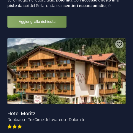
vero rifugio nel cuore delle
Dolomiti
. Con
accesso diretto alle
piste da sci
del Sellaronda e ai
sentieri escursionistici
, è…
Aggiungi alla richiesta
Hotel Moritz
Dobbiaco - Tre Cime di Lavaredo - Dolomiti