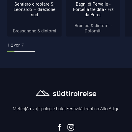
Sentiero circolare S.
Bagni di Pervalle -
Leonardo – direzione
Forcella tre dita - Piz
sud
da Peres
Brunico & dintorni -
Bressanone & dintorni
Dolomiti
1-2
von
7
Meteo
|
Arrivo
|
Tipologie hotel
|
Festività
|
Trentino-Alto Adige