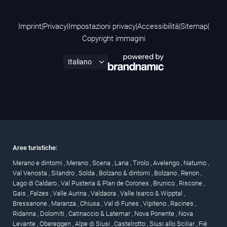
Imprint
|
Privacy
|
Impostazioni privacy
|
Accessibilità
|
Sitemap
|
Copyright immagini
Aree turistiche:
Merano e dintorni
,
Merano
,
Scena
,
Lana
,
Tirolo
,
Avelengo
,
Naturno
,
Val Venosta
,
Silandro
,
Solda
,
Bolzano & dintorni
,
Bolzano
,
Renon
,
Lago di Caldaro
,
Val Pusteria & Plan de Corones
,
Brunico
,
Riscone
,
Gais
,
Falzes
,
Valle Aurina
,
Valdaora
,
Valle Isarco & Wipptal
,
Bressanone
,
Maranza
,
Chiusa
,
Val di Funes
,
Vipiteno
,
Racines
,
Ridanna
,
Dolomiti
,
Catinaccio & Latemar
,
Nova Ponente
,
Nova
Levante
,
Obereggen
,
Alpe di Siusi
,
Castelrotto
,
Siusi allo Sciliar
,
Fiè