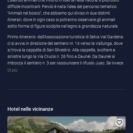
Essendo animali che vivono in libertà nella natura, è piuttosto
difficile incontrarli. Perciò è nata l’idea del percorso tematico
“Animali nel bosco”, che abbiamo qui diviso in due distinti
itinerari, dove in ogni caso si potranno osservare gli animali
sotto forma di figure scolpite nel legno a grandezza naturale.
Primo itinerario: dall’Associazione turistica di Selva Val Gardena
ci si avvia in direzione del sentiero nr. 14 verso la Vallunga, dove
si trova la cappella di San Silvestro. Alla cappella, svoltare a
sinistra lungo la Via Crucis n. 26 fino a Daunëi. Da Daunëi si
imbocca il sentiero n. 3 per raggiungere il rifugio Juac. Se invece
da Daunëi si segue il sentiero n. 17A si possono osservare altri
Di più
animali. Per tornare si ripercorre la strada fatta all’andata.
Secondo itinerario: alla stazione della cabinovia Ciampinoi nel
centro di Selva Val Gardena imboccare il sentiero n. 27. All’Hotel
La Pineta svoltare a sinistra e seguire il sentiero per La Sëlva. Per
tornare al punto di partenza seguire la stessa strada percorsa
Hotel nelle vicinanze
all’andata.
Presso l’Associazione turistica potete trovare una cartina
dettagliata con l’esatta posizione delle singole sculture di