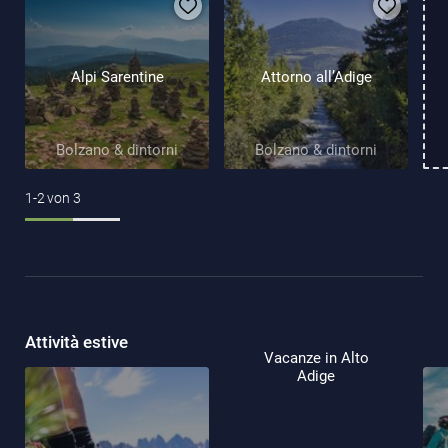
Alpi Sarentine
Attorno all’Adige
Bolzano & dintorni
Bolzano & dintorni
1-2
von
3
Attività estive
Vacanze in Alto
Adige