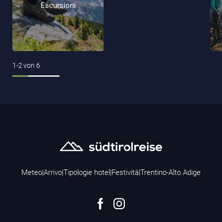
Escursioni
1-2
von
6
Meteo
|
Arrivo
|
Tipologie hotel
|
Festività
|
Trentino-Alto Adige