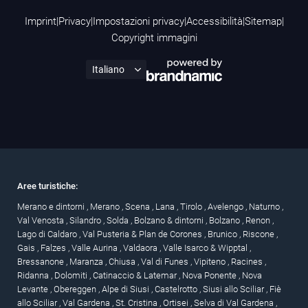
Imprint
|
Privacy
|
Impostazioni privacy
|
Accessibilità
|
Sitemap
|
Copyright immagini
Aree turistiche:
Merano e dintorni
,
Merano
,
Scena
,
Lana
,
Tirolo
,
Avelengo
,
Naturno
,
Val Venosta
,
Silandro
,
Solda
,
Bolzano & dintorni
,
Bolzano
,
Renon
,
Lago di Caldaro
,
Val Pusteria & Plan de Corones
,
Brunico
,
Riscone
,
Gais
,
Falzes
,
Valle Aurina
,
Valdaora
,
Valle Isarco & Wipptal
,
Bressanone
,
Maranza
,
Chiusa
,
Val di Funes
,
Vipiteno
,
Racines
,
Ridanna
,
Dolomiti
,
Catinaccio & Latemar
,
Nova Ponente
,
Nova
Levante
,
Obereggen
,
Alpe di Siusi
,
Castelrotto
,
Siusi allo Sciliar
,
Fiè
allo Sciliar
,
Val Gardena
,
St. Cristina
,
Ortisei
,
Selva di Val Gardena
,