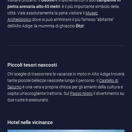
visitare Bolzano. Il
Duomo
è imponente con il suo
campanile in
pietra arenaria alto 65 metri
: è il più importante simbolo della
città. Vale assolutamente la pena visitare il
Museo
Archeologico
dove si può ammirare il più famoso “abitante”
dell’Alto Adige: la mummia di ghiaccio
Ötzi
!
Piccoli tesori nascosti
Chi sceglie di trascorrere le vacanze in moto in Alto Adige troverà
tante piccole bellezze nascoste lungo il percorso. Il
Castello di
Salurno
è una vera e propria chicca per gli amanti della cultura e
ospita un’accogliente trattoria. Sul
Passo Nigro
il divertimento su
due ruote è assicurato.
Hotel nelle vicinanze