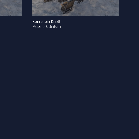
Beimstein Knott
Merano & dintorni