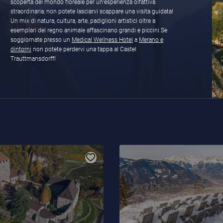
scoperta del mondo floreale per un’esperienza olfattiva
straordinaria; non potete lasciarvi scappare una visita guidata!
Un mix di natura, cultura, arte, padiglioni artistici oltre a
esemplari del regno animale affascinano grandi e piccini.Se
soggiornate presso un
Medical Wellness Hotel
a
Merano e
dintorni
non potete perdervi una tappa al Castel
Trauttmansdorff!