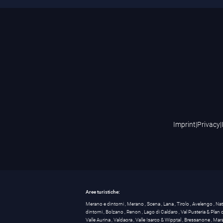
Imprint
|
Privacy
|
Aree turistiche:
Merano e dintorni
,
Merano
,
Scena
,
Lana
,
Tirolo
,
Avelengo
,
Na
dintorni
,
Bolzano
,
Renon
,
Lago di Caldaro
,
Val Pusteria & Plan
Valle Aurina
,
Valdaora
,
Valle Isarco & Wipptal
,
Bressanone
,
Mar