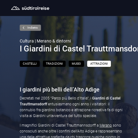
Indietro
Cultura | Merano & dintorni
I Giardini di Castel Trauttmansdo
CASTELLI
TRADIZIONI
MUSEI
ATTRAZIONI
I giardini più belli dell’Alto Adige
Decretati nel 2005 “Parco più Bello d'Italia”, i
Giardini di Castel
Trauttmansdorff
entusiasmano ogni anno i visitatori: il
connubio fra giardino botanico e attrazione ricreativa fa di ogni
visita ai Giardini un'avventura del tutto speciale.
I magnifici Giardini di Castel Trauttmannsdorff a
Merano
sono
conosciuti anche oltre i confini dell’Alto Adige e rappresentano
una delle attrattive preferite da chi trascorre qualche giorno in