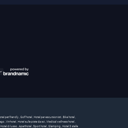
otel pet friendly
,
Golf hotel
,
Hotel per escursionisti
,
Bike hotel
,
 lago
,
Vinhotel
,
Hotel sulle piste da sci
,
Medical wellness hotel
,
,
Hotel di lusso
,
Aparthotel
,
Sport hotel
,
Glamping
,
Hotel 3 stelle