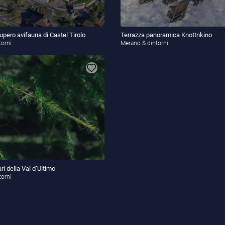
upero avifauna di Castel Tirolo
Terrazza panoramica Knottnkino
torni
Merano & dintorni
ari della Val d’Ultimo
torni