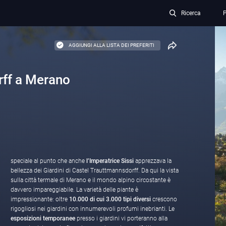
Ricerca
P
AGGIUNGI ALLA LISTA DEI PREFERITI
rff a Merano
speciale al punto che anche
l’Imperatrice Sissi
apprezzava la
bellezza dei Giardini di Castel Trauttmannsdorff. Da qui la vista
sulla città termale di Merano e il mondo alpino circostante è
davvero impareggiabile. La varietà delle piante è
impressionante: oltre
10.000 di cui 3.000 tipi diversi
crescono
rigogliosi nei giardini con innumerevoli profumi inebrianti. Le
esposizioni temporanee
presso i giardini vi porteranno alla