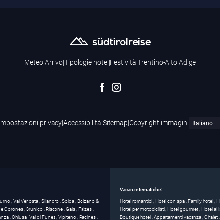
Meteo
|
Arrivo
|
Tipologie hotel
|
Festività
|
Trentino-Alto Adige
Impostazioni privacy
|
Accessibilità
|
Sitemap
|
Copyright immagini
Vacanze tematiche:
turno
,
Val Venosta
,
Silandro
,
Solda
,
Bolzano &
Hotel romantici
,
Hotel con spa
,
Family hotel
,
H
 de Corones
,
Brunico
,
Riscone
,
Gais
,
Falzes
,
Hotel per motociclisti
,
Hotel gourmet
,
Hotel al
anza
,
Chiusa
,
Val di Funes
,
Vipiteno
,
Racines
,
Boutique hotel
,
Appartamenti vacanza
,
Chalet