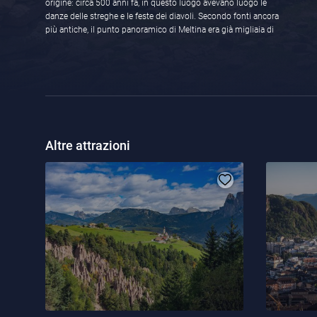
origine: circa 500 anni fa, in questo luogo avevano luogo le
danze delle streghe e le feste dei diavoli. Secondo fonti ancora
più antiche, il punto panoramico di Meltina era già migliaia di
Altre attrazioni