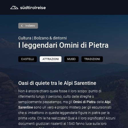
Indietro
Cultura | Bolzano & dintorni
I leggendari Omini di Pietra
CASTELLI
ATTRAZIONI
MUSEI
TRADIZIONI
Oasi di quiete tra le Alpi Sarentine
Non è ancora chiaro quale fosse il loro scopo: punto di
riferimento lungo il percorso, culto delle streghe o
semplicemente passatempo, ma gli
Omini di Pietra
delle
Alpi
Sarentine
sono un vero e proprio mistero per gli escursionisti
che si imbattono in queste leggendarie figure in pietra per la
prima volta. Chi le ha realizzate? Qual è il loro significato? Alcuni
documenti giudiziari risalenti al 1540 fanno luce sulla loro