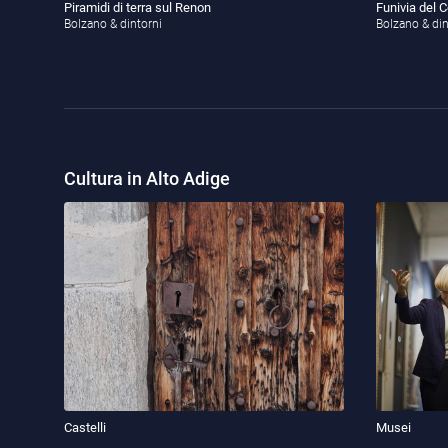
Piramidi di terra sul Renon
Funivia del C
Bolzano & dintorni
Bolzano & din
Cultura in Alto Adige
Castelli
Musei