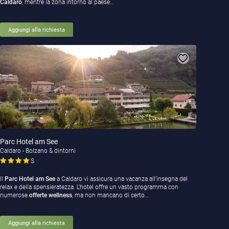
Caldaro
, mentre la zona intorno al paese…
Aggiungi alla richiesta
Parc Hotel am See
Caldaro - Bolzano & dintorni
S
Il
Parc Hotel am See
a Caldaro vi assicura una vacanza all’insegna del
relax e della spensieratezza. L’hotel offre un vasto programma con
numerose
offerte wellness
, ma non mancano di certo…
Aggiungi alla richiesta