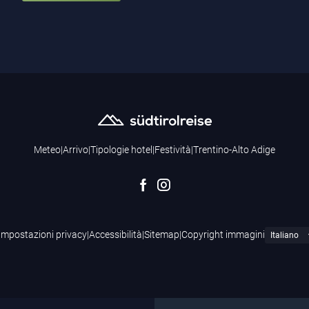
Meteo
|
Arrivo
|
Tipologie hotel
|
Festività
|
Trentino-Alto Adige
Impostazioni privacy
|
Accessibilità
|
Sitemap
|
Copyright immagini