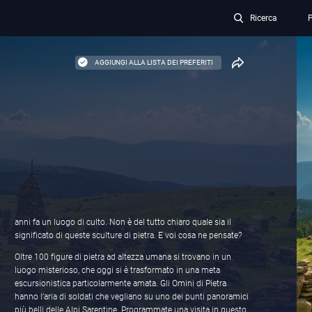
Ricerca
P
AGGIUNGI ALLA LISTA DEI PREFERITI
anni fa un luogo di culto. Non è del tutto chiaro quale sia il
significato di queste sculture di pietra. E voi cosa ne pensate?
Oltre 100 figure di pietra ad altezza umana si trovano in un
luogo misterioso, che oggi si è trasformato in una meta
escursionistica particolarmente amata. Gli Omini di Pietra
hanno l’aria di soldati che vegliano su uno dei punti panoramici
più belli delle Alpi Sarentine. Programmate una visita in questo