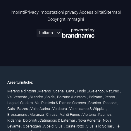
Imprint
|
Privacy
|
Impostazioni privacy
|
Accessibilità
|
Sitemap
|
Copyright immagini
Aree turistiche:
Merano e dintorni
,
Merano
,
Scena
,
Lana
,
Tirolo
,
Avelengo
,
Naturno
,
Val Venosta
,
Silandro
,
Solda
,
Bolzano & dintorni
,
Bolzano
,
Renon
,
Lago di Caldaro
,
Val Pusteria & Plan de Corones
,
Brunico
,
Riscone
,
Gais
,
Falzes
,
Valle Aurina
,
Valdaora
,
Valle Isarco & Wipptal
,
Bressanone
,
Maranza
,
Chiusa
,
Val di Funes
,
Vipiteno
,
Racines
,
Ridanna
,
Dolomiti
,
Catinaccio & Latemar
,
Nova Ponente
,
Nova
Levante
,
Obereggen
,
Alpe di Siusi
,
Castelrotto
,
Siusi allo Sciliar
,
Fiè