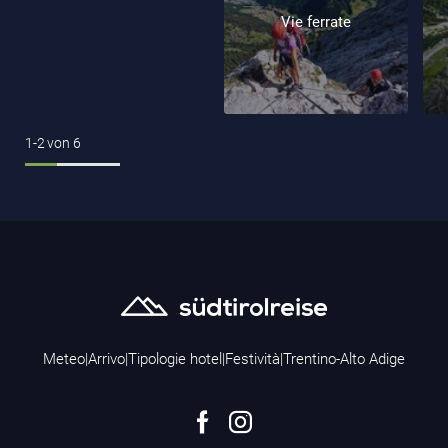
Vie ferrate
1-2
von
6
Meteo
|
Arrivo
|
Tipologie hotel
|
Festività
|
Trentino-Alto Adige