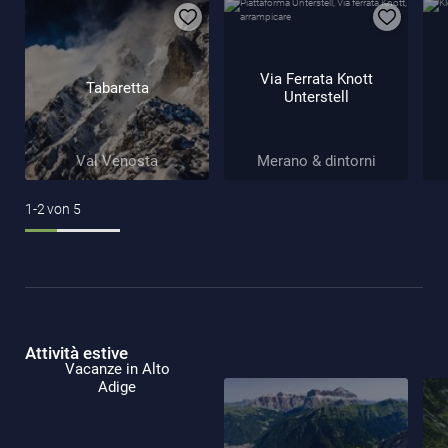
Via Ferrata Knott
Tabaretta
Unterstell
Val Venosta
Merano & dintorni
1-2
von
5
Attività estive
Vacanze in Alto
Adige