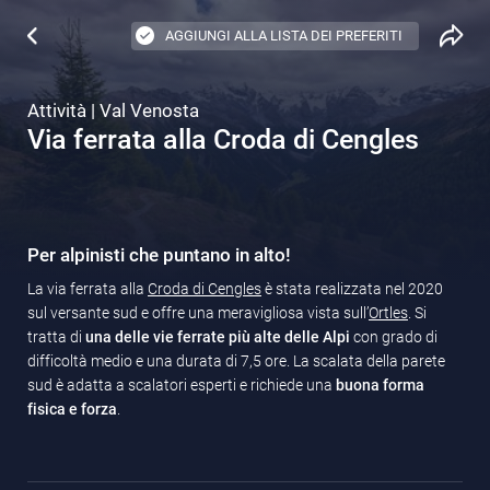
AGGIUNGI ALLA LISTA DEI PREFERITI
Attività | Val Venosta
Via ferrata alla Croda di Cengles
Per alpinisti che puntano in alto!
La via ferrata alla
Croda di Cengles
è stata realizzata nel 2020
sul versante sud e offre una meravigliosa vista sull’
Ortles
. Si
tratta di
una delle vie ferrate più alte delle Alpi
con grado di
difficoltà medio e una durata di 7,5 ore. La scalata della parete
sud è adatta a scalatori esperti e richiede una
buona forma
fisica e forza
.