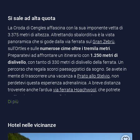
Si sale ad alta quota
La Croda di Cengles affascina con la sua imponente vetta di
3.375 metri di altezza. Altrettando sbalorditiva è la vista
panoramica che si gode dalla via ferrata sul
Gran Zebrù
,
sull’Ortles e sulle
numerose cime oltre i tremila metri
.
Preparatevi ad affrontare un itinerario con
1.250 metri di
dislivello
, con tanto di 330 metri di dislivello della ferrata. Un
percorso che regala scorci paesaggistici da sogno. Se avete in
mente di trascorrere una vacanza a
Prato allo Stelvio
, non
perdetevi questa esperienza adrenalinica. A breve distanza
troverete anche l’ardua
via ferrata Hoachwool
, che potrete
mettere in programma per il giorno successivo.
Di più
Hotel nelle vicinanze