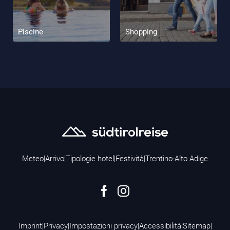
Piscine
Shopping
Meteo
|
Arrivo
|
Tipologie hotel
|
Festività
|
Trentino-Alto Adige
Imprint
|
Privacy
|
Impostazioni privacy
|
Accessibilità
|
Sitemap
|