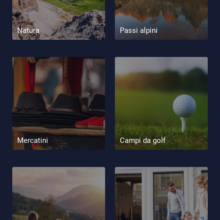
Natura
Passi alpini
Mercatini
Campi da golf