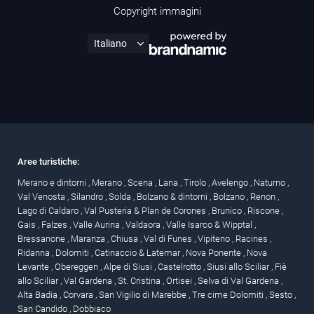
Copyright immagini
Aree turistiche:
Merano e dintorni
,
Merano
,
Scena
,
Lana
,
Tirolo
,
Avelengo
,
Naturno
,
Val Venosta
,
Silandro
,
Solda
,
Bolzano & dintorni
,
Bolzano
,
Renon
,
Lago di Caldaro
,
Val Pusteria & Plan de Corones
,
Brunico
,
Riscone
,
Gais
,
Falzes
,
Valle Aurina
,
Valdaora
,
Valle Isarco & Wipptal
,
Bressanone
,
Maranza
,
Chiusa
,
Val di Funes
,
Vipiteno
,
Racines
,
Ridanna
,
Dolomiti
,
Catinaccio & Latemar
,
Nova Ponente
,
Nova
Levante
,
Obereggen
,
Alpe di Siusi
,
Castelrotto
,
Siusi allo Sciliar
,
Fiè
allo Sciliar
,
Val Gardena
,
St. Cristina
,
Ortisei
,
Selva di Val Gardena
,
Alta Badia
,
Corvara
,
San Vigilio di Marebbe
,
Tre cime Dolomiti
,
Sesto
,
San Candido
,
Dobbiaco