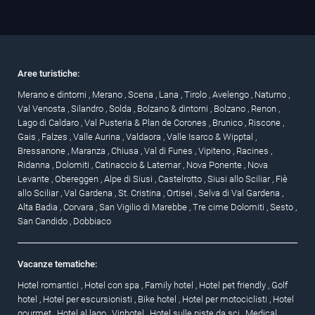
Aree turistiche:
Merano e dintorni
,
Merano
,
Scena
,
Lana
,
Tirolo
,
Avelengo
,
Naturno
,
Val Venosta
,
Silandro
,
Solda
,
Bolzano & dintorni
,
Bolzano
,
Renon
,
Lago di Caldaro
,
Val Pusteria & Plan de Corones
,
Brunico
,
Riscone
,
Gais
,
Falzes
,
Valle Aurina
,
Valdaora
,
Valle Isarco & Wipptal
,
Bressanone
,
Maranza
,
Chiusa
,
Val di Funes
,
Vipiteno
,
Racines
,
Ridanna
,
Dolomiti
,
Catinaccio & Latemar
,
Nova Ponente
,
Nova
Levante
,
Obereggen
,
Alpe di Siusi
,
Castelrotto
,
Siusi allo Sciliar
,
Fiè
allo Sciliar
,
Val Gardena
,
St. Cristina
,
Ortisei
,
Selva di Val Gardena
,
Alta Badia
,
Corvara
,
San Vigilio di Marebbe
,
Tre cime Dolomiti
,
Sesto
,
San Candido
,
Dobbiaco
Vacanze tematiche:
Hotel romantici
,
Hotel con spa
,
Family hotel
,
Hotel pet friendly
,
Golf
hotel
,
Hotel per escursionisti
,
Bike hotel
,
Hotel per motociclisti
,
Hotel
gourmet
,
Hotel al lago
,
Vinhotel
,
Hotel sulle piste da sci
,
Medical