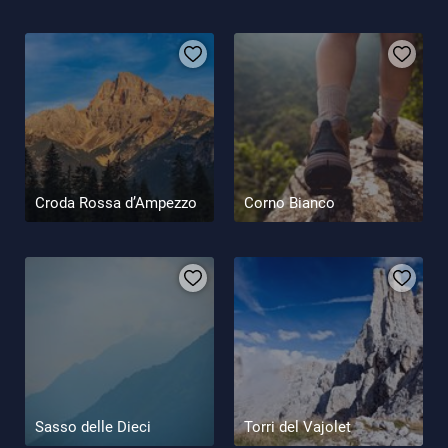
guadagnati una coccola per il vostro palato. Abbiamo suscitato
la vostra curiosità? Allora partite per l’Alto Adige e prenotate un
hotel vicino alle Tre Cime
!
Croda Rossa d’Ampezzo
Corno Bianco
Sasso delle Dieci
Torri del Vajolet