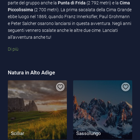
parte del gruppo anche la
Punta di Frida
(2 792 metri) e la
Cima
Piccolissima
(2 700 metri). La prima sacalata della Cima Grande
ebbe luogo nel 1869, quando Franz Innerkofler, Paul Grohmann
e Peter Salcher osarono lanciarsi in questa avventura. Negli anni
seguenti vennero scalate anche le altre due cime. Lanciati
all’avventura anche tu!
Scoprite il vostro tour preferito!
Oggi le Tre Cime sono una
Di più
destinazione molto popolare e offrono tanti
sentieri
escursionistici e vie ferrate
. Gli alpinisti di tutto il mondo
visitano il territorio per restare stupiti da questa meraviglia
Natura in Alto Adige
naturale unica. Partendo dal
rifugio Auronzo
(2.320 metri),
avrete diversi percorsi tra cui scegliere. Un sentiero molto
popolare è quello che circonda le Tre Cime conduce al rifugio
Lavaredo e alle pareti nord delle Tre Cime. Anche i vicini
Laghi dei
Piani
meritano una piccola deviazione: l'acqua limpida, i colori
magici e il
panorama pittoresco
con le Tre Cime sullo sfondo
sono unici e rimarranno impressi a lungo nei vostri ricordi. Un
pranzo tipico con canederli, mezzelune, uova a occhio di bue o
polenta coroneranno una giornata praticamente perfetta. Dopo
Sciliar
Sassolungo
aver girato attorno alle Tre Cime, vi sarete sicuramente