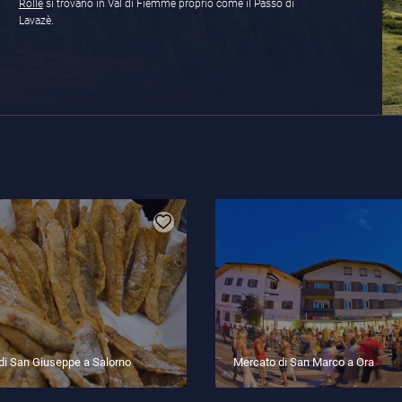
Rolle
si trovano in Val di Fiemme proprio come il Passo di
Lavazè.
di San Giuseppe a Salorno
Mercato di San Marco a Ora