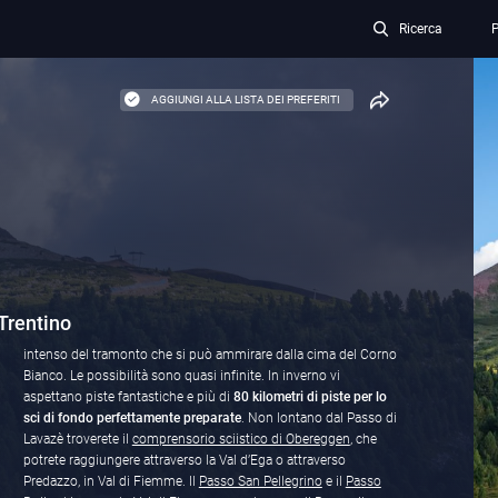
Ricerca
P
AGGIUNGI ALLA LISTA DEI PREFERITI
 Trentino
intenso del tramonto che si può ammirare dalla cima del Corno
Bianco. Le possibilità sono quasi infinite. In inverno vi
aspettano piste fantastiche e più di
80 kilometri di piste
per lo
sci di fondo perfettamente preparate
. Non lontano dal Passo di
Lavazè troverete il
comprensorio sciistico di Obereggen
, che
potrete raggiungere attraverso la Val d’Ega o attraverso
Predazzo, in Val di Fiemme. Il
Passo San Pellegrino
e il
Passo