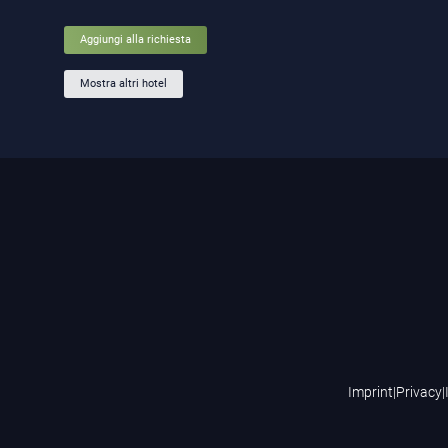
Aggiungi alla richiesta
Mostra altri hotel
Imprint
|
Privacy
|