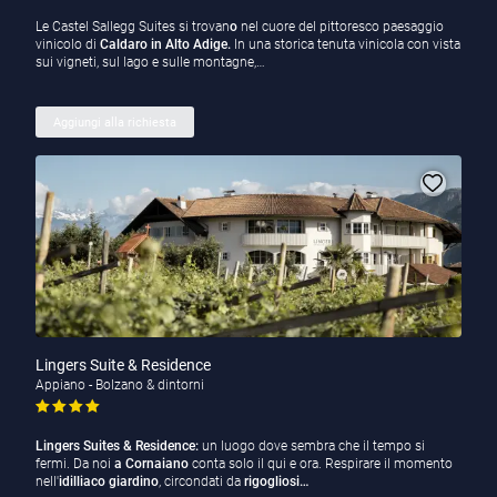
Le Castel Sallegg Suites si trovan
o
nel cuore del pittoresco paesaggio
vinicolo di
Caldaro in Alto Adige.
In una storica tenuta vinicola con vista
sui vigneti, sul lago e sulle montagne,…
Aggiungi alla richiesta
Lingers Suite & Residence
Appiano - Bolzano & dintorni
Lingers Suites & Residence:
un luogo dove sembra che il tempo si
fermi. Da noi
a Cornaiano
conta solo il qui e ora. Respirare il momento
nell'
idilliaco
giardino
, circondati da
rigogliosi…