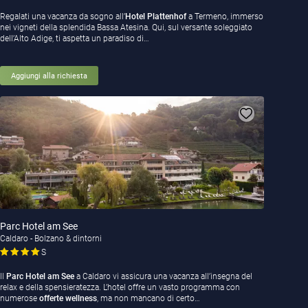
Regalati una vacanza da sogno all’
Hotel Plattenhof
a Termeno, immerso
nei vigneti della splendida Bassa Atesina. Qui, sul versante soleggiato
dell’Alto Adige, ti aspetta un paradiso di…
Aggiungi alla richiesta
Parc Hotel am See
Caldaro - Bolzano & dintorni
S
Il
Parc Hotel am See
a Caldaro vi assicura una vacanza all’insegna del
relax e della spensieratezza. L’hotel offre un vasto programma con
numerose
offerte wellness
, ma non mancano di certo…