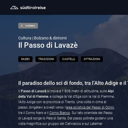
Indietro
Cultura | Bolzano & dintorni
Il Passo di Lavazè
MUSEI
TRADIZIONI
CASTELLI
ATTRAZIONI
Il paradiso dello sci di fondo, tra l’Alto Adige e il
Il
Passo di Lavazè
si trova a 1 808 metri di altitudine, sulle
Alpi
della Val di Fiemme
, e collega la Val d’Ega con la Val di Fiemme,
l’Alto Adige con la provincia di Trento. Una volta in cima al
passo, dirigetevi a ovest verso l’
area sciistica del Passo di Oclini
,
tra il Corno Nero e il
Corno Bianco
. Sul lato orientale del Passo
di Lavazè sorge lo Pala di Santa. Dal passo potrete godervi una
vista magnifica sul gruppo del Catinaccio e sul Latemar.