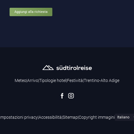
Aggiungi alla richiesta
Meteo
|
Arrivo
|
Tipologie hotel
|
Festività
|
Trentino-Alto Adige
Impostazioni privacy
|
Accessibilità
|
Sitemap
|
Copyright immagini