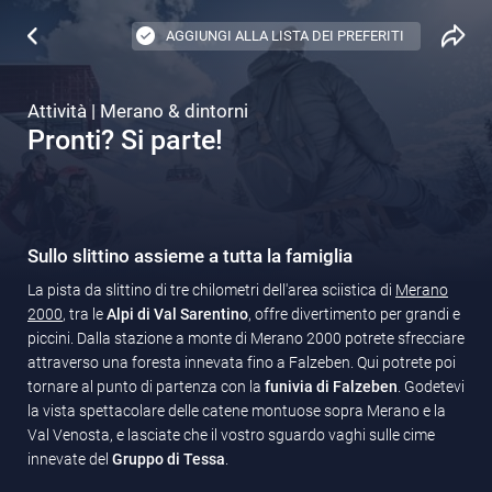
AGGIUNGI ALLA LISTA DEI PREFERITI
Attività | Merano & dintorni
Pronti? Si parte!
Sullo slittino assieme a tutta la famiglia
La pista da slittino di tre chilometri dell'area sciistica di
Merano
2000
, tra le
Alpi di Val Sarentino
, offre divertimento per grandi e
piccini. Dalla stazione a monte di Merano 2000 potrete sfrecciare
attraverso una foresta innevata fino a Falzeben. Qui potrete poi
tornare al punto di partenza con la
funivia di Falzeben
. Godetevi
la vista spettacolare delle catene montuose sopra Merano e la
Val Venosta, e lasciate che il vostro sguardo vaghi sulle cime
innevate del
Gruppo di Tessa
.