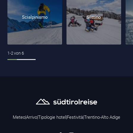
Scialpinismo
Slittino
1-2
von
6
Meteo
|
Arrivo
|
Tipologie hotel
|
Festività
|
Trentino-Alto Adige