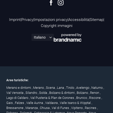
Imprint
|
Privacy
|
Impostazioni privacy
|
Accessibilità
|
Sitemap
|
Copyright immagini
Aree turistiche:
Merano e dintorni
,
Merano
,
Scena
,
Lana
,
Tirolo
,
Avelengo
,
Naturno
,
Val Venosta
,
Silandro
,
Solda
,
Bolzano & dintorni
,
Bolzano
,
Renon
,
Lago di Caldaro
,
Val Pusteria & Plan de Corones
,
Brunico
,
Riscone
,
Gais
,
Falzes
,
Valle Aurina
,
Valdaora
,
Valle Isarco & Wipptal
,
Bressanone
,
Maranza
,
Chiusa
,
Val di Funes
,
Vipiteno
,
Racines
,
Ridanna
,
Dolomiti
,
Catinaccio & Latemar
,
Nova Ponente
,
Nova