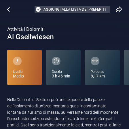
AGGIUNGI ALLA LISTA DEI PREFERITI
Attività | Dolomiti
Ai Gsellwiesen
Livello
Durata
Percorso
Medio
3 h 45 min
8,17 km
Nelle Dolomiti di Sesto si può anche godere della pace e
dell'isolamento di un'area montana quasi incontaminata,
lontana dal turismo di massa. Sul versante nord dell'imponente
Dreischusterspitze si estendono i prati di Inner- e Außergsell. I
prati di Gsell sono tradizionalmente falciati, mentre i prati di larici