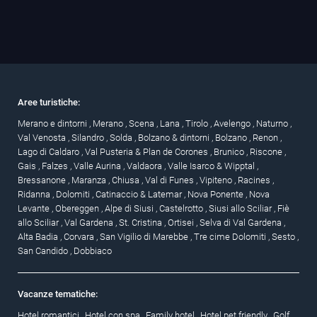
Aree turistiche:
Merano e dintorni
,
Merano
,
Scena
,
Lana
,
Tirolo
,
Avelengo
,
Naturno
,
Val Venosta
,
Silandro
,
Solda
,
Bolzano & dintorni
,
Bolzano
,
Renon
,
Lago di Caldaro
,
Val Pusteria & Plan de Corones
,
Brunico
,
Riscone
,
Gais
,
Falzes
,
Valle Aurina
,
Valdaora
,
Valle Isarco & Wipptal
,
Bressanone
,
Maranza
,
Chiusa
,
Val di Funes
,
Vipiteno
,
Racines
,
Ridanna
,
Dolomiti
,
Catinaccio & Latemar
,
Nova Ponente
,
Nova
Levante
,
Obereggen
,
Alpe di Siusi
,
Castelrotto
,
Siusi allo Sciliar
,
Fiè
allo Sciliar
,
Val Gardena
,
St. Cristina
,
Ortisei
,
Selva di Val Gardena
,
Alta Badia
,
Corvara
,
San Vigilio di Marebbe
,
Tre cime Dolomiti
,
Sesto
,
San Candido
,
Dobbiaco
Vacanze tematiche:
Hotel romantici
,
Hotel con spa
,
Family hotel
,
Hotel pet friendly
,
Golf