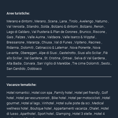
Aree turistiche:
Merano e dintorni
,
Merano
,
Scena
,
Lana
,
Tirolo
,
Avelengo
,
Naturno
,
Val Venosta
,
Silandro
,
Solda
,
Bolzano & dintorni
,
Bolzano
,
Renon
,
Lago di Caldaro
,
Val Pusteria & Plan de Corones
,
Brunico
,
Riscone
,
Gais
,
Falzes
,
Valle Aurina
,
Valdaora
,
Valle Isarco & Wipptal
,
Bressanone
,
Maranza
,
Chiusa
,
Val di Funes
,
Vipiteno
,
Racines
,
Ridanna
,
Dolomiti
,
Catinaccio & Latemar
,
Nova Ponente
,
Nova
Levante
,
Obereggen
,
Alpe di Siusi
,
Castelrotto
,
Siusi allo Sciliar
,
Fiè
allo Sciliar
,
Val Gardena
,
St. Cristina
,
Ortisei
,
Selva di Val Gardena
,
Alta Badia
,
Corvara
,
San Vigilio di Marebbe
,
Tre cime Dolomiti
,
Sesto
,
San Candido
,
Dobbiaco
Vacanze tematiche:
Hotel romantici
,
Hotel con spa
,
Family hotel
,
Hotel pet friendly
,
Golf
hotel
,
Hotel per escursionisti
,
Bike hotel
,
Hotel per motociclisti
,
Hotel
gourmet
,
Hotel al lago
,
Vinhotel
,
Hotel sulle piste da sci
,
Medical
wellness hotel
,
Boutique hotel
,
Appartamenti vacanza
,
Chalet
,
Hotel
di lusso
,
Aparthotel
,
Sport hotel
,
Glamping
,
Hotel 3 stelle
,
Hotel 4