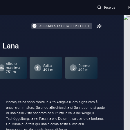
Ricerca
P
AGGIUNGI ALLA LISTA DEI PREFERITI
i Lana
Altezza
Salita
Discesa
massima
491 m
492 m
751 m
ciotola; ce ne sono molte in Alto Adige e il loro significato è
ancora un mistero. Salendo alla chiesetta di San Ippolito si gode
di una bella vista panoramica su tutta la valle dell’Adige; il
Tschöggelberg, la val Passiria e le Dolomiti salutano da lontano.
Chi vuole può fare qui una piccola sosta e lasciarsi
impressionare da questo luogo di forza.