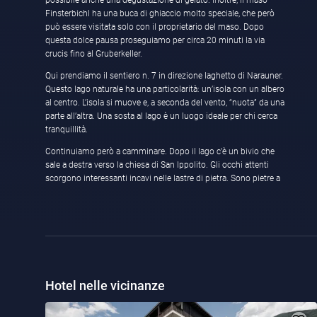
possibile anche una degustazione di gelato. Inoltre, il maso
Finsterbichl ha una buca di ghiaccio molto speciale, che però
può essere visitata solo con il proprietario del maso. Dopo
questa dolce pausa proseguiamo per circa 20 minuti la via
crucis fino al Gruberkeller.
Qui prendiamo il sentiero n. 7 in direzione laghetto di Narauner.
Questo lago naturale ha una particolarità: un’isola con un albero
al centro. L’isola si muove e, a seconda del vento, “nuota” da una
parte all’altra. Una sosta al lago è un luogo ideale per chi cerca
tranquillità.
Continuiamo però a camminare. Dopo il lago c’è un bivio che
sale a destra verso la chiesa di San Ippolito. Gli occhi attenti
scorgono interessanti incavi nelle lastre di pietra. Sono pietre a
Hotel nelle vicinanze