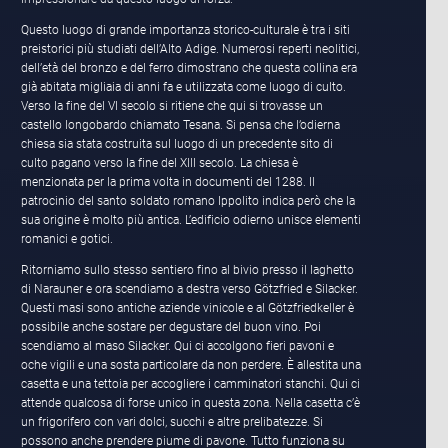
Questo luogo di grande importanza storico-culturale è tra i siti
preistorici più studiati dell’Alto Adige. Numerosi reperti neolitici,
dell’età del bronzo e del ferro dimostrano che questa collina era
già abitata migliaia di anni fa e utilizzata come luogo di culto.
Verso la fine del VI secolo si ritiene che qui si trovasse un
castello longobardo chiamato Tesana. Si pensa che l’odierna
chiesa sia stata costruita sul luogo di un precedente sito di
culto pagano verso la fine del XIII secolo. La chiesa è
menzionata per la prima volta in documenti del 1288. Il
patrocinio del santo soldato romano Ippolito indica però che la
sua origine è molto più antica. L’edificio odierno unisce elementi
romanici e gotici.
Ritorniamo sullo stesso sentiero fino al bivio presso il laghetto
di Narauner e ora scendiamo a destra verso Götzfried e Silacker.
Questi masi sono antiche aziende vinicole e al Götzfriedkeller è
possibile anche sostare per degustare del buon vino. Poi
scendiamo al maso Silacker. Qui ci accolgono fieri pavoni e
oche vigili e una sosta particolare da non perdere. È allestita una
casetta e una tettoia per accogliere i camminatori stanchi. Qui ci
attende qualcosa di forse unico in questa zona. Nella casetta c’è
un frigorifero con vari dolci, succhi e altre prelibatezze. Si
possono anche prendere piume di pavone. Tutto funziona su