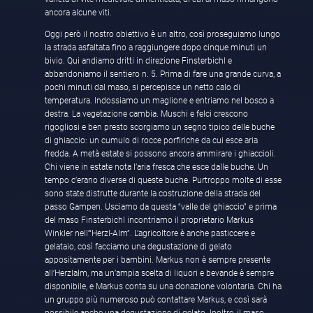
ancora alcune viti.
Oggi però il nostro obiettivo è un altro, così proseguiamo lungo
la strada asfaltata fino a raggiungere dopo cinque minuti un
bivio. Qui andiamo dritti in direzione Finsterbichl e
abbandoniamo il sentiero n. 5. Prima di fare una grande curva, a
pochi minuti dal maso, si percepisce un netto calo di
temperatura. Indossiamo un maglione e entriamo nel bosco a
destra. La vegetazione cambia. Muschi e felci crescono
rigogliosi e ben presto scorgiamo un segno tipico delle buche
di ghiaccio: un cumulo di rocce porfiriche da cui esce aria
fredda. A metà estate si possono ancora ammirare i ghiaccioli.
Chi viene in estate nota l’aria fresca che esce dalle buche. Un
tempo c’erano diverse di queste buche. Purtroppo molte di esse
sono state distrutte durante la costruzione della strada del
passo Gampen. Usciamo da questa “valle del ghiaccio” e prima
del maso Finsterbichl incontriamo il proprietario Markus
Winkler nell’“Herzl-Alm”. L’agricoltore è anche pasticcere e
gelataio, così facciamo una degustazione di gelato
appositamente per i bambini. Markus non è sempre presente
all’Herzlalm, ma un’ampia scelta di liquori e bevande è sempre
disponibile, e Markus conta su una donazione volontaria. Chi ha
un gruppo più numeroso può contattare Markus, e così sarà