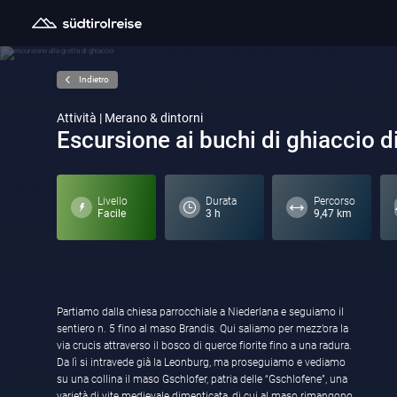
Indietro
Attività | Merano & dintorni
Escursione ai buchi di ghiaccio d
Livello
Durata
Percorso
Facile
3 h
9,47 km
Partiamo dalla chiesa parrocchiale a Niederlana e seguiamo il
sentiero n. 5 fino al maso Brandis. Qui saliamo per mezz’ora la
via crucis attraverso il bosco di querce fiorite fino a una radura.
Da lì si intravede già la Leonburg, ma proseguiamo e vediamo
su una collina il maso Gschlofer, patria delle “Gschlofene”, una
varietà di vite medievale dimenticata, di cui al maso rimangono