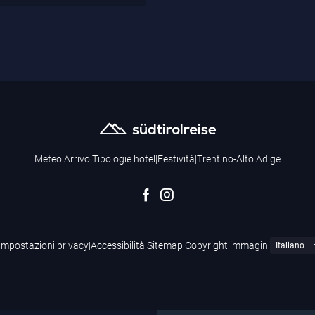
Meteo
|
Arrivo
|
Tipologie hotel
|
Festività
|
Trentino-Alto Adige
Impostazioni privacy
|
Accessibilità
|
Sitemap
|
Copyright immagini