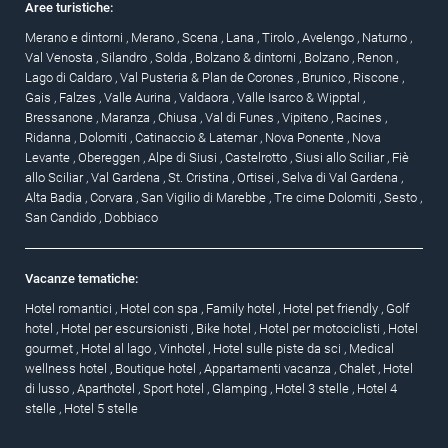
Aree turistiche:
Merano e dintorni
,
Merano
,
Scena
,
Lana
,
Tirolo
,
Avelengo
,
Naturno
,
Val Venosta
,
Silandro
,
Solda
,
Bolzano & dintorni
,
Bolzano
,
Renon
,
Lago di Caldaro
,
Val Pusteria & Plan de Corones
,
Brunico
,
Riscone
,
Gais
,
Falzes
,
Valle Aurina
,
Valdaora
,
Valle Isarco & Wipptal
,
Bressanone
,
Maranza
,
Chiusa
,
Val di Funes
,
Vipiteno
,
Racines
,
Ridanna
,
Dolomiti
,
Catinaccio & Latemar
,
Nova Ponente
,
Nova
Levante
,
Obereggen
,
Alpe di Siusi
,
Castelrotto
,
Siusi allo Sciliar
,
Fiè
allo Sciliar
,
Val Gardena
,
St. Cristina
,
Ortisei
,
Selva di Val Gardena
,
Alta Badia
,
Corvara
,
San Vigilio di Marebbe
,
Tre cime Dolomiti
,
Sesto
,
San Candido
,
Dobbiaco
Vacanze tematiche:
Hotel romantici
,
Hotel con spa
,
Family hotel
,
Hotel pet friendly
,
Golf
hotel
,
Hotel per escursionisti
,
Bike hotel
,
Hotel per motociclisti
,
Hotel
gourmet
,
Hotel al lago
,
Vinhotel
,
Hotel sulle piste da sci
,
Medical
wellness hotel
,
Boutique hotel
,
Appartamenti vacanza
,
Chalet
,
Hotel
di lusso
,
Aparthotel
,
Sport hotel
,
Glamping
,
Hotel 3 stelle
,
Hotel 4
stelle
,
Hotel 5 stelle