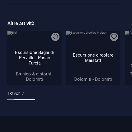
Altre attività
Escursione Bagni di
Escursione circolare
Pervalle - Passo
Maistatt
Furcia
Brunico & dintorni -
T
Dolomiti
Dolomiti - Dolomiti
1-2
von
7