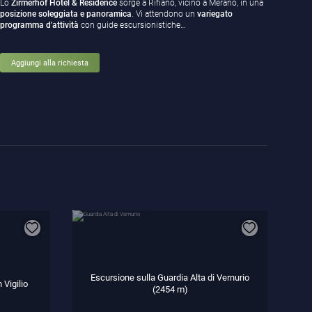
Lo
Zirmerhof Hotel & Residence
sorge a Rifiano, vicino a Merano, in una
posizione soleggiata e panoramica
. Vi attendono un
variegato
programma d'attività
con guide escursionistiche…
Aggiungi alla richiesta
Escursione sulla Guardia Alta di Vernurio
 Vigilio
(2454 m)