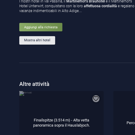
I nostri hotel in val Passiria, il
Martinerhof’s Brauhotel
e il Martinerhof’s
Hotel Unterwirt, conquistano con la loro
affettuosa cordialità
e regalano
vacanze indimenticabili in Alto Adige.…
Aggiungi alla richiesta
Mostra altri hotel
Altre attività
Finailspitze (3.514 m) - Alta vetta
Perc
panoramica sopra il Hauslabjoch.