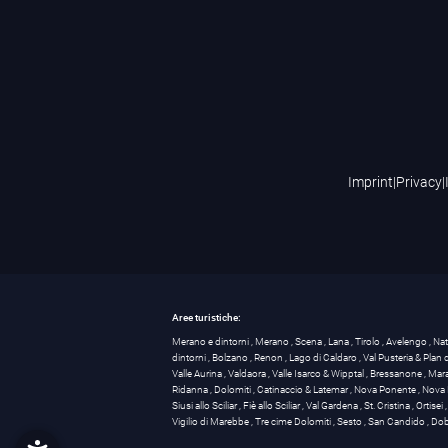
Imprint
|
Privacy
|
Aree turistiche:
Merano e dintorni
,
Merano
,
Scena
,
Lana
,
Tirolo
,
Avelengo
,
Na
dintorni
,
Bolzano
,
Renon
,
Lago di Caldaro
,
Val Pusteria & Plan
Valle Aurina
,
Valdaora
,
Valle Isarco & Wipptal
,
Bressanone
,
Mar
Ridanna
,
Dolomiti
,
Catinaccio & Latemar
,
Nova Ponente
,
Nova 
Siusi allo Sciliar
,
Fiè allo Sciliar
,
Val Gardena
,
St. Cristina
,
Ortisei
Vigilio di Marebbe
,
Tre cime Dolomiti
,
Sesto
,
San Candido
,
Dob