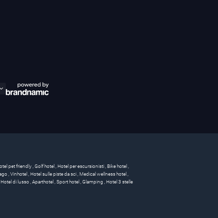
otel pet friendly
,
Golf hotel
,
Hotel per escursionisti
,
Bike hotel
,
 lago
,
Vinhotel
,
Hotel sulle piste da sci
,
Medical wellness hotel
,
,
Hotel di lusso
,
Aparthotel
,
Sport hotel
,
Glamping
,
Hotel 3 stelle