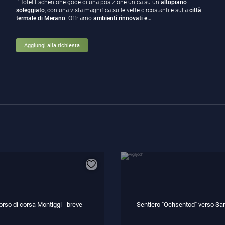
L’Hotel Eschenlohe gode di una posizione unica su un
altopiano
soleggiato
, con una vista magnifica sulle vette circostanti e sulla
città
termale di Merano
. Offriamo
ambienti rinnovati e…
Aggiungi alla richiesta
orso di corsa Montiggl - breve
Sentiero "Ochsentod" verso San