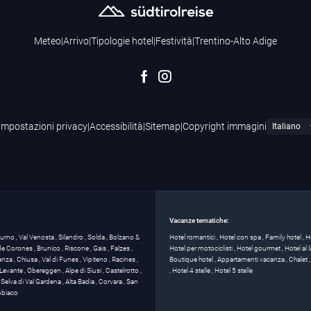
Meteo
|
Arrivo
|
Tipologie hotel
|
Festività
|
Trentino-Alto Adige
Impostazioni privacy
|
Accessibilità
|
Sitemap
|
Copyright immagini
Vacanze tematiche:
turno
,
Val Venosta
,
Silandro
,
Solda
,
Bolzano &
Hotel romantici
,
Hotel con spa
,
Family hotel
,
H
 de Corones
,
Brunico
,
Riscone
,
Gais
,
Falzes
,
Hotel per motociclisti
,
Hotel gourmet
,
Hotel al
anza
,
Chiusa
,
Val di Funes
,
Vipiteno
,
Racines
,
Boutique hotel
,
Appartamenti vacanza
,
Chalet
Levante
,
Obereggen
,
Alpe di Siusi
,
Castelrotto
,
,
Hotel 4 stelle
,
Hotel 5 stelle
,
Selva di Val Gardena
,
Alta Badia
,
Corvara
,
San
biaco