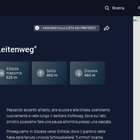
Ricerca
P
AGGIUNGI ALLA LISTA DEI PREFERITI
Leitenweg"
Altezza
Salita
Discesa
massima
460 m
460 m
626 m
Passando accanto all’asilo, alla scuola e alla chiesa, scendiamo
nuovamente a valle lungo il sentiero Kofelweg, dove sul lato
sinistro possiamo fare una pausa all’ombra presso una cascata.
Proseguiamo in discesa verso Entiklar, dove il giardino delle
fiabe della tenuta vinicola Schlosskellerei Turmhof incanta