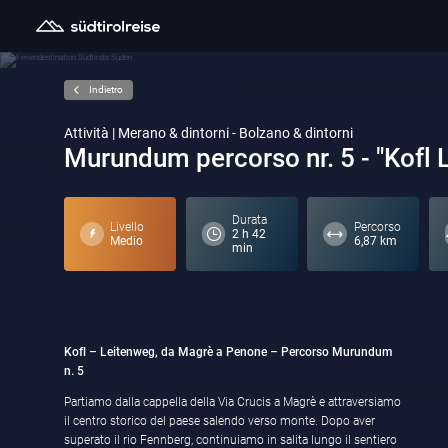
Indietro
Attività | Merano & dintorni - Bolzano & dintorni
Murundum percorso nr. 5 - "Kofl 
Durata
Livello
Percorso
2 h 42
Medio
6,87 km
min
Kofl – Leitenweg, da Magrè a Penone – Percorso Murundum
n. 5
Partiamo dalla cappella della Via Crucis a Magrè e attraversiamo
il centro storico del paese salendo verso monte. Dopo aver
superato il rio Fennberg, continuiamo in salita lungo il sentiero