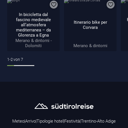
In bicicletta dal
fascino medievale
Itinerario bike per
all’atmosfera
Corvara
mediterranea – da
Glorenza a Egna
Merano & dintorni -
Dolomiti
Merano & dintorni
1-2
von
7
Meteo
|
Arrivo
|
Tipologie hotel
|
Festività
|
Trentino-Alto Adige