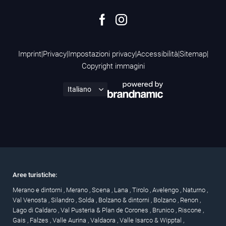
Imprint
|
Privacy
|
Impostazioni privacy
|
Accessibilità
|
Sitemap
|
Copyright immagini
Aree turistiche:
Merano e dintorni
,
Merano
,
Scena
,
Lana
,
Tirolo
,
Avelengo
,
Naturno
,
Val Venosta
,
Silandro
,
Solda
,
Bolzano & dintorni
,
Bolzano
,
Renon
,
Lago di Caldaro
,
Val Pusteria & Plan de Corones
,
Brunico
,
Riscone
,
Gais
,
Falzes
,
Valle Aurina
,
Valdaora
,
Valle Isarco & Wipptal
,