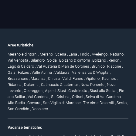
Aree turistiche:
Merano e dintorni
,
Merano
,
Scena
,
Lana
,
Tirolo
,
Avelengo
,
Naturno
,
Val Venosta
,
Silandro
,
Solda
,
Bolzano & dintorni
,
Bolzano
,
Renon
,
Lago di Caldaro
,
Val Pusteria & Plan de Corones
,
Brunico
,
Riscone
,
Gais
,
Falzes
,
Valle Aurina
,
Valdaora
,
Valle Isarco & Wipptal
,
Bressanone
,
Maranza
,
Chiusa
,
Val di Funes
,
Vipiteno
,
Racines
,
Ridanna
,
Dolomiti
,
Catinaccio & Latemar
,
Nova Ponente
,
Nova
Levante
,
Obereggen
,
Alpe di Siusi
,
Castelrotto
,
Siusi allo Sciliar
,
Fiè
allo Sciliar
,
Val Gardena
,
St. Cristina
,
Ortisei
,
Selva di Val Gardena
,
Alta Badia
,
Corvara
,
San Vigilio di Marebbe
,
Tre cime Dolomiti
,
Sesto
,
San Candido
,
Dobbiaco
Vacanze tematiche: