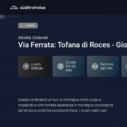
Indietro
Attività | Dolomiti
Via Ferrata: Tofana di Roces - Gi
Durata
Livello
Percorso
5 h 25
Difficile
4,81 km
min
Questa via ferrata è un tour di montagna molto lungo e
fissati nelle zone esposte, conducono ripetutamente nella parte
impegnativo che richiede esperienza in montagna, conoscenza
del tempo e un'ottima condizione fisica. I lunghi nastri, ben