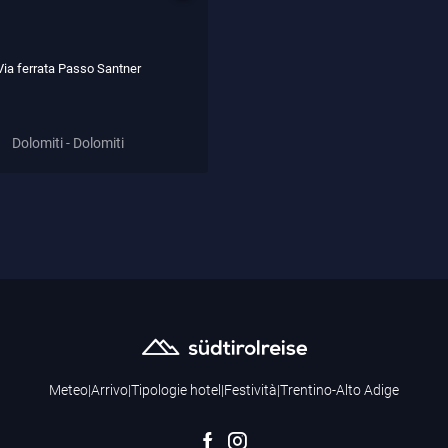
Via ferrata Passo Santner
Dolomiti - Dolomiti
Meteo
|
Arrivo
|
Tipologie hotel
|
Festività
|
Trentino-Alto Adige