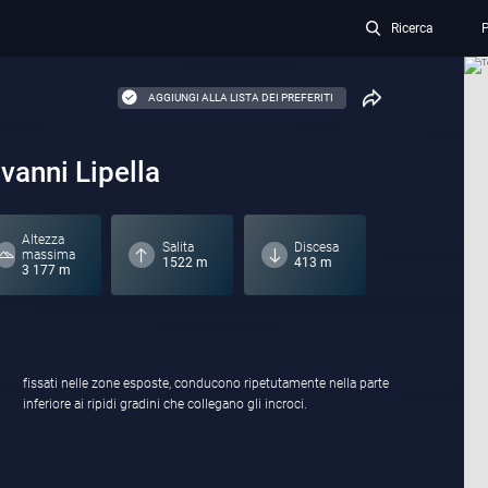
Ricerca
P
AGGIUNGI ALLA LISTA DEI PREFERITI
ovanni Lipella
Altezza
Salita
Discesa
massima
1522 m
413 m
3 177 m
inferiore ai ripidi gradini che collegano gli incroci.