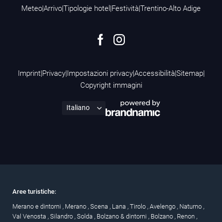
Meteo
|
Arrivo
|
Tipologie hotel
|
Festività
|
Trentino-Alto Adige
Imprint
|
Privacy
|
Impostazioni privacy
|
Accessibilità
|
Sitemap
|
Copyright immagini
Aree turistiche:
Merano e dintorni
,
Merano
,
Scena
,
Lana
,
Tirolo
,
Avelengo
,
Naturno
,
Val Venosta
,
Silandro
,
Solda
,
Bolzano & dintorni
,
Bolzano
,
Renon
,