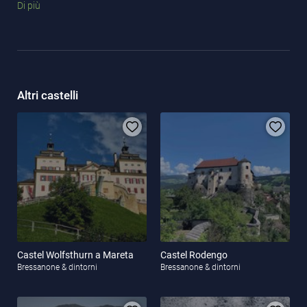
Di più
notevole patrimonio artistico, che vale la pena ammirare di
persona!
Altri castelli
Castel Wolfsthurn a Mareta
Castel Rodengo
Bressanone & dintorni
Bressanone & dintorni