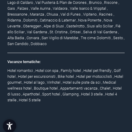
Lago di Caldaro
,
Val Pusteria & Plan de Corones
,
Brunico
,
Riscone
,
Gais
,
Falzes
,
Valle Aurina
,
Valdaora
,
Valle Isarco & Wipptal
,
Bressanone
,
Maranza
,
Chiusa
,
Val di Funes
,
Vipiteno
,
Racines
,
Ridanna
,
Dolomiti
,
Catinaccio & Latemar
,
Nova Ponente
,
Nova
Levante
,
Obereggen
,
Alpe di Siusi
,
Castelrotto
,
Siusi allo Sciliar
,
Fiè
allo Sciliar
,
Val Gardena
,
St. Cristina
,
Ortisei
,
Selva di Val Gardena
,
Alta Badia
,
Corvara
,
San Vigilio di Marebbe
,
Tre cime Dolomiti
,
Sesto
,
San Candido
,
Dobbiaco
Vacanze tematiche:
Hotel romantici
,
Hotel con spa
,
Family hotel
,
Hotel pet friendly
,
Golf
hotel
,
Hotel per escursionisti
,
Bike hotel
,
Hotel per motociclisti
,
Hotel
gourmet
,
Hotel al lago
,
Vinhotel
,
Hotel sulle piste da sci
,
Medical
wellness hotel
,
Boutique hotel
,
Appartamenti vacanza
,
Chalet
,
Hotel
di lusso
,
Aparthotel
,
Sport hotel
,
Glamping
,
Hotel 3 stelle
,
Hotel 4
stelle
,
Hotel 5 stelle