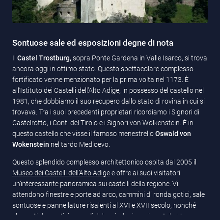
Sontuose sale ed esposizioni degne di nota
Il
Castel Trostburg,
sopra Ponte Gardena in Valle Isarco, si trova
ancora oggi in ottimo stato. Questo spettacolare complesso
fortificato venne menzionato per la prima volta nel 1173. È
all’Istituto dei Castelli dell’Alto Adige, in possesso del castello nel
1981, che dobbiamo il suo recupero dallo stato di rovina in cui si
trovava. Tra i suoi precedenti proprietari ricordiamo i Signori di
Castelrotto, i Conti del Tirolo e i Signori von Wolkenstein. È in
questo castello che visse il famoso menestrello
Oswald von
Wokenstein
nel tardo Medioevo.
Questo splendido complesso architettonico ospita dal 2005 il
Museo dei Castelli dell’Alto Adige
e offre ai suoi visitatori
un’interessante panoramica sui castelli della regione. Vi
attendono finestre e porte ad arco, cammini di ronda gotici, sale
sontuose e pannellature risalenti al XVI e XVII secolo, nonché
elementi decorativi e arredi del periodo rinascimentale. Un