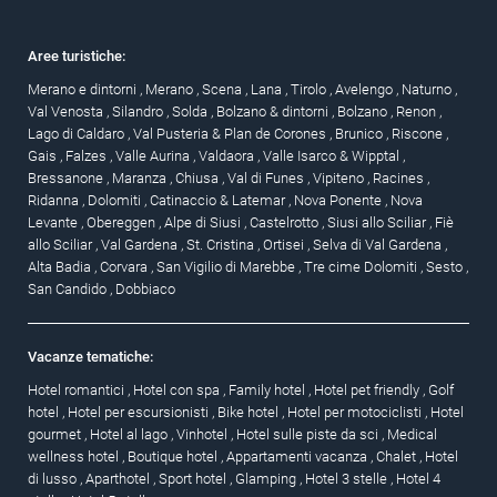
Aree turistiche:
Merano e dintorni
,
Merano
,
Scena
,
Lana
,
Tirolo
,
Avelengo
,
Naturno
,
Val Venosta
,
Silandro
,
Solda
,
Bolzano & dintorni
,
Bolzano
,
Renon
,
Lago di Caldaro
,
Val Pusteria & Plan de Corones
,
Brunico
,
Riscone
,
Gais
,
Falzes
,
Valle Aurina
,
Valdaora
,
Valle Isarco & Wipptal
,
Bressanone
,
Maranza
,
Chiusa
,
Val di Funes
,
Vipiteno
,
Racines
,
Ridanna
,
Dolomiti
,
Catinaccio & Latemar
,
Nova Ponente
,
Nova
Levante
,
Obereggen
,
Alpe di Siusi
,
Castelrotto
,
Siusi allo Sciliar
,
Fiè
allo Sciliar
,
Val Gardena
,
St. Cristina
,
Ortisei
,
Selva di Val Gardena
,
Alta Badia
,
Corvara
,
San Vigilio di Marebbe
,
Tre cime Dolomiti
,
Sesto
,
San Candido
,
Dobbiaco
Vacanze tematiche:
Hotel romantici
,
Hotel con spa
,
Family hotel
,
Hotel pet friendly
,
Golf
hotel
,
Hotel per escursionisti
,
Bike hotel
,
Hotel per motociclisti
,
Hotel
gourmet
,
Hotel al lago
,
Vinhotel
,
Hotel sulle piste da sci
,
Medical
wellness hotel
,
Boutique hotel
,
Appartamenti vacanza
,
Chalet
,
Hotel
di lusso
,
Aparthotel
,
Sport hotel
,
Glamping
,
Hotel 3 stelle
,
Hotel 4