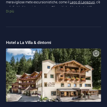
meravigliose mete escursionistiche, come il
Lago di Lagazuoi
, c’è
un’infinità di tesori da scoprire. Gli ospiti degli hotel a La Villa e
Di più
degli
appartamenti vacanze in Alto Adige
vivranno un’avventura
dopo l’altra.
Hotel a La Villa & dintorni