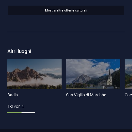
Mostra altre offerte culturali
Altri luoghi
Badia
San Vigilio di Marebbe
Cor
1-2
von
4