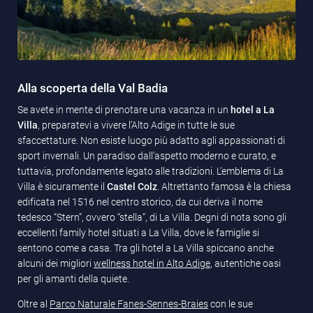
Alla scoperta della Val Badia
Se avete in mente di prenotare una vacanza in un
hotel a La
Villa
, preparatevi a vivere l’Alto Adige in tutte le sue
sfaccettature. Non esiste luogo più adatto agli appassionati di
sport invernali. Un paradiso dall’aspetto moderno e curato, e
tuttavia, profondamente legato alle tradizioni. L’emblema di La
Villa è sicuramente il
Castel Colz
. Altrettanto famosa è la chiesa
edificata nel 1516 nel centro storico, da cui deriva il nome
tedesco “Stern”, ovvero “stella”, di La Villa. Degni di nota sono gli
eccellenti family hotel situati a La Villa, dove le famiglie si
sentono come a casa. Tra gli hotel a La Villa spiccano anche
alcuni dei migliori
wellness hotel in Alto Adige
, autentiche oasi
per gli amanti della quiete.
Oltre al
Parco Naturale Fanes-Sennes-Braies
con le sue