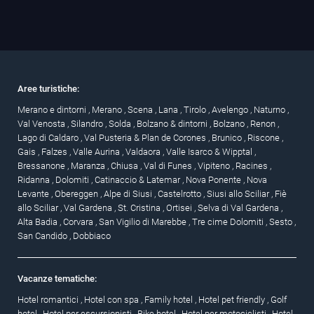
Aree turistiche:
Merano e dintorni
,
Merano
,
Scena
,
Lana
,
Tirolo
,
Avelengo
,
Naturno
,
Val Venosta
,
Silandro
,
Solda
,
Bolzano & dintorni
,
Bolzano
,
Renon
,
Lago di Caldaro
,
Val Pusteria & Plan de Corones
,
Brunico
,
Riscone
,
Gais
,
Falzes
,
Valle Aurina
,
Valdaora
,
Valle Isarco & Wipptal
,
Bressanone
,
Maranza
,
Chiusa
,
Val di Funes
,
Vipiteno
,
Racines
,
Ridanna
,
Dolomiti
,
Catinaccio & Latemar
,
Nova Ponente
,
Nova
Levante
,
Obereggen
,
Alpe di Siusi
,
Castelrotto
,
Siusi allo Sciliar
,
Fiè
allo Sciliar
,
Val Gardena
,
St. Cristina
,
Ortisei
,
Selva di Val Gardena
,
Alta Badia
,
Corvara
,
San Vigilio di Marebbe
,
Tre cime Dolomiti
,
Sesto
,
San Candido
,
Dobbiaco
Vacanze tematiche:
Hotel romantici
,
Hotel con spa
,
Family hotel
,
Hotel pet friendly
,
Golf
hotel
,
Hotel per escursionisti
,
Bike hotel
,
Hotel per motociclisti
,
Hotel