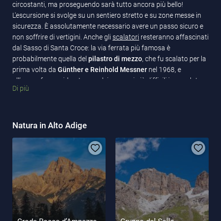
circostanti, ma proseguendo sarà tutto ancora più bello!
L'escursione si svolge su un sentiero stretto e su zone messe in
sicurezza. È assolutamente necessario avere un passo sicuro e
non soffrire di vertigini. Anche gli
scalatori
resteranno affascinati
dal Sasso di Santa Croce: la via ferrata più famosa è
probabilmente quella del
pilastro di mezzo
, che fu scalato per la
prima volta da
Günther e Reinhold Messner
nel 1968, e
all’epoca fu considerata uno dei percorsi più difficili in assoluto.
Di più
Tuttavia, sul Sasso di Santa Croce ci sono tante altre vie di
diverso grado di difficoltà. Lasciatevi sorprendere!
Una volta arrivati in cima, rimarrete stupiti dall'impressionante
Natura in Alto Adige
panorama: a sud potrete vedere la
Marmolada
,
alta 3.343 metri
,
la montagna più alta delle Dolomiti. Se lasciate vagare lo
sguardo, potrete vedere il Piz Boè nel Gruppo di Sella, il Gruppo
del Puez e il Sass de Putia.