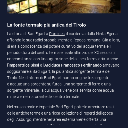
La fonte termale più antica del Tirolo
La storia di Bad Egart a
Parcines
, il cui deriva dalla Ninfa Egeria,
affonda le sue radici probabilmente all’epoca romana. Già allora,
si era a conoscenza del potere curativo dell’acqua termale. Il
periodo d’oro del centro termale risale all'inizio del XX secolo, in
concomitanza con l’inaugurazione della linea ferroviaria. Anche
l’
Imperatrice Sissi
e l'
Arciduca Francesco Ferdinando
amavano
soggiornare a Bad Egart, la più antica sorgente termale del
Tirolo. Nei dintorni di Bad Egart hanno origine tre sorgenti
d’acqua: una sorgente sulfurea, una sorgente di ferro e una
sorgente minerale, la cui acqua viene ora servita come acqua
minerale nel ristorante del centro termale.
Nel museo reale e imperiale Bad Egart potrete ammirare resti
delle antiche terme e una ricca collezione di reperti dell’epoca
degli Asburgo, mentre nell’area esterna viene offerta una
panoramica sulla vita di Ötzi, l’uomo dei ghiacciai. Inoltre,