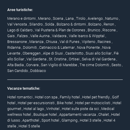
Aree turistiche:
Merano e dintorni
,
Merano
,
Scena
,
Lana
,
Tirolo
,
Avelengo
,
Naturno
,
Val Venosta
,
Silandro
,
Solda
,
Bolzano & dintorni
,
Bolzano
,
Renon
,
Lago di Caldaro
,
Val Pusteria & Plan de Corones
,
Brunico
,
Riscone
,
Gais
,
Falzes
,
Valle Aurina
,
Valdaora
,
Valle Isarco & Wipptal
,
Bressanone
,
Maranza
,
Chiusa
,
Val di Funes
,
Vipiteno
,
Racines
,
Ridanna
,
Dolomiti
,
Catinaccio & Latemar
,
Nova Ponente
,
Nova
Levante
,
Obereggen
,
Alpe di Siusi
,
Castelrotto
,
Siusi allo Sciliar
,
Fiè
allo Sciliar
,
Val Gardena
,
St. Cristina
,
Ortisei
,
Selva di Val Gardena
,
Alta Badia
,
Corvara
,
San Vigilio di Marebbe
,
Tre cime Dolomiti
,
Sesto
,
San Candido
,
Dobbiaco
Vacanze tematiche:
Hotel romantici
,
Hotel con spa
,
Family hotel
,
Hotel pet friendly
,
Golf
hotel
,
Hotel per escursionisti
,
Bike hotel
,
Hotel per motociclisti
,
Hotel
gourmet
,
Hotel al lago
,
Vinhotel
,
Hotel sulle piste da sci
,
Medical
wellness hotel
,
Boutique hotel
,
Appartamenti vacanza
,
Chalet
,
Hotel
di lusso
,
Aparthotel
,
Sport hotel
,
Glamping
,
Hotel 3 stelle
,
Hotel 4
stelle
,
Hotel 5 stelle