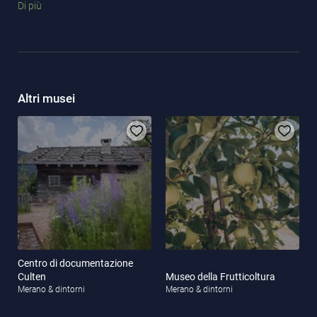
Di più
troverete anche le ultime testimonianze della storia della
locomotiva a vapore, come la torre e la gru dell’acqua. Scoprite
l’Alto Adige tra benessere e storia!
Altri musei
Centro di documentazione
Culten
Museo della Frutticoltura
Merano & dintorni
Merano & dintorni