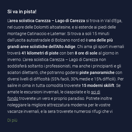
Si va in pista!
L’
area sciistica Carezza – Lago di Carezza
si trova in Val d'Ega,
nel cuore delle Dolomiti altoatesine, e si estende ai piedi delle
montagne Catinaccio e Latemar. Si trova a soli 15 minuti
dall'uscita autostradale di Bolzano nord ed è
una delle più
grandi aree sciistiche dell'Alto Adige
. Chi ama gli sport invernali
troverà
41 kilometri di piste
con ben
8 ore di sole
al giorno in
inverno. L’area sciistica Carezza – Lago di Carezza non
soddisferà soltanto i professionisti, ma anche i principianti e gli
sciatori dilettanti, che potranno godersi
piste panoramiche
con
diversi livelli di difficoltà (55% facili, 30% medie e 15% difficili). Per
salire in cima in tutta comodità troverete
15 moderni skilift
. Se
amate le escursioni invernali, le ciaspolate e lo
sci di
fondo
troverete un vero e proprio paradiso. Potrete inoltre
noleggiare la migliore attrezzatura moderna per le vostre
vacanze invernali, e la sera troverete numerosi rifugi che vi
inviteranno a festeggiare.
Di più
Se durante la vostra vacanza invernale in Alto Adige volete