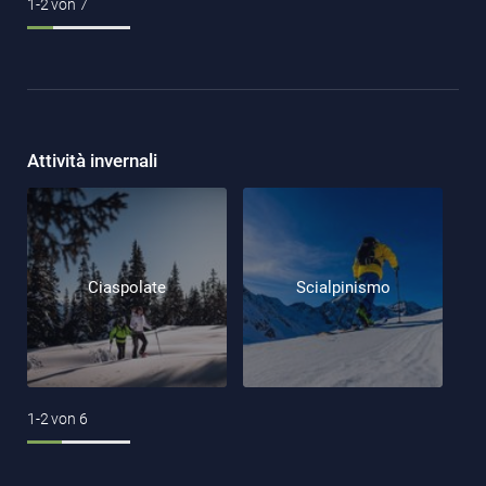
1-2
von
7
Attività invernali
Ciaspolate
Scialpinismo
1-2
von
6