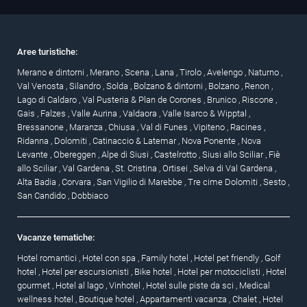
Aree turistiche:
Merano e dintorni
,
Merano
,
Scena
,
Lana
,
Tirolo
,
Avelengo
,
Naturno
,
Val Venosta
,
Silandro
,
Solda
,
Bolzano & dintorni
,
Bolzano
,
Renon
,
Lago di Caldaro
,
Val Pusteria & Plan de Corones
,
Brunico
,
Riscone
,
Gais
,
Falzes
,
Valle Aurina
,
Valdaora
,
Valle Isarco & Wipptal
,
Bressanone
,
Maranza
,
Chiusa
,
Val di Funes
,
Vipiteno
,
Racines
,
Ridanna
,
Dolomiti
,
Catinaccio & Latemar
,
Nova Ponente
,
Nova
Levante
,
Obereggen
,
Alpe di Siusi
,
Castelrotto
,
Siusi allo Sciliar
,
Fiè
allo Sciliar
,
Val Gardena
,
St. Cristina
,
Ortisei
,
Selva di Val Gardena
,
Alta Badia
,
Corvara
,
San Vigilio di Marebbe
,
Tre cime Dolomiti
,
Sesto
,
San Candido
,
Dobbiaco
Vacanze tematiche:
Hotel romantici
,
Hotel con spa
,
Family hotel
,
Hotel pet friendly
,
Golf
hotel
,
Hotel per escursionisti
,
Bike hotel
,
Hotel per motociclisti
,
Hotel
gourmet
,
Hotel al lago
,
Vinhotel
,
Hotel sulle piste da sci
,
Medical
wellness hotel
,
Boutique hotel
,
Appartamenti vacanza
,
Chalet
,
Hotel