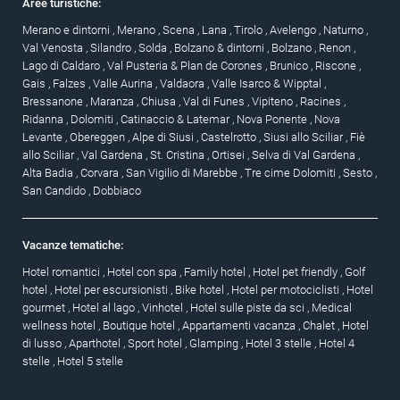
Aree turistiche:
Merano e dintorni
,
Merano
,
Scena
,
Lana
,
Tirolo
,
Avelengo
,
Naturno
,
Val Venosta
,
Silandro
,
Solda
,
Bolzano & dintorni
,
Bolzano
,
Renon
,
Lago di Caldaro
,
Val Pusteria & Plan de Corones
,
Brunico
,
Riscone
,
Gais
,
Falzes
,
Valle Aurina
,
Valdaora
,
Valle Isarco & Wipptal
,
Bressanone
,
Maranza
,
Chiusa
,
Val di Funes
,
Vipiteno
,
Racines
,
Ridanna
,
Dolomiti
,
Catinaccio & Latemar
,
Nova Ponente
,
Nova
Levante
,
Obereggen
,
Alpe di Siusi
,
Castelrotto
,
Siusi allo Sciliar
,
Fiè
allo Sciliar
,
Val Gardena
,
St. Cristina
,
Ortisei
,
Selva di Val Gardena
,
Alta Badia
,
Corvara
,
San Vigilio di Marebbe
,
Tre cime Dolomiti
,
Sesto
,
San Candido
,
Dobbiaco
Vacanze tematiche:
Hotel romantici
,
Hotel con spa
,
Family hotel
,
Hotel pet friendly
,
Golf
hotel
,
Hotel per escursionisti
,
Bike hotel
,
Hotel per motociclisti
,
Hotel
gourmet
,
Hotel al lago
,
Vinhotel
,
Hotel sulle piste da sci
,
Medical
wellness hotel
,
Boutique hotel
,
Appartamenti vacanza
,
Chalet
,
Hotel
di lusso
,
Aparthotel
,
Sport hotel
,
Glamping
,
Hotel 3 stelle
,
Hotel 4
stelle
,
Hotel 5 stelle