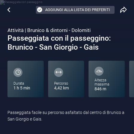
AGGIUNGI ALLA LISTA DEI PREFERITI
Attività | Brunico & dintorni - Dolomiti
Passeggiata con il passeggino:
Brunico - San Giorgio - Gais
Altezza
Durata
Percorso
massima
1 h 5 min
4,42 km
846 m
Passeggiata facile su percorso asfaltato dal centro di Brunico a
San Giorgio e Gais.