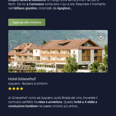
Lingers Suites & Residence:
un luogo dove sembra che il tempo si
fermi. Da noi
a Cornaiano
conta solo il qui e ora. Respirare il momento
nell'
idilliaco
giardino
, circondati da
rigogliosi…
Aggiungi alla richiesta
Hotel Girlanerhof
Appiano - Bolzano & dintorni
Al Girlanerhof vicino ad Appiano, sulla Strada del vino, troverete il
connubio perfetto tra
relax e avventura.
Questo
hotel a 4 stelle a
conduzione familiare
nel paese vinicolo più antico…