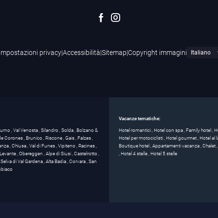
Impostazioni privacy
|
Accessibilità
|
Sitemap
|
Copyright immagini
Vacanze tematiche:
turno
,
Val Venosta
,
Silandro
,
Solda
,
Bolzano &
Hotel romantici
,
Hotel con spa
,
Family hotel
,
H
 de Corones
,
Brunico
,
Riscone
,
Gais
,
Falzes
,
Hotel per motociclisti
,
Hotel gourmet
,
Hotel al
anza
,
Chiusa
,
Val di Funes
,
Vipiteno
,
Racines
,
Boutique hotel
,
Appartamenti vacanza
,
Chalet
Levante
,
Obereggen
,
Alpe di Siusi
,
Castelrotto
,
,
Hotel 4 stelle
,
Hotel 5 stelle
,
Selva di Val Gardena
,
Alta Badia
,
Corvara
,
San
biaco