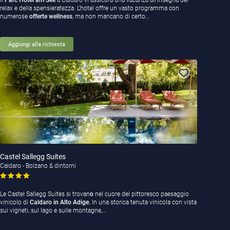
Il
Parc Hotel am See
a Caldaro vi assicura una vacanza all’insegna del
relax e della spensieratezza. L’hotel offre un vasto programma con
numerose
offerte wellness
, ma non mancano di certo…
Aggiungi alla richiesta
Castel Sallegg Suites
Caldaro - Bolzano & dintorni
Le Castel Sallegg Suites si trovan
o
nel cuore del pittoresco paesaggio
vinicolo di
Caldaro in Alto Adige.
In una storica tenuta vinicola con vista
sui vigneti, sul lago e sulle montagne,…