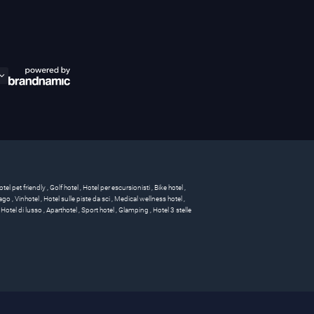
otel pet friendly
,
Golf hotel
,
Hotel per escursionisti
,
Bike hotel
,
 lago
,
Vinhotel
,
Hotel sulle piste da sci
,
Medical wellness hotel
,
,
Hotel di lusso
,
Aparthotel
,
Sport hotel
,
Glamping
,
Hotel 3 stelle