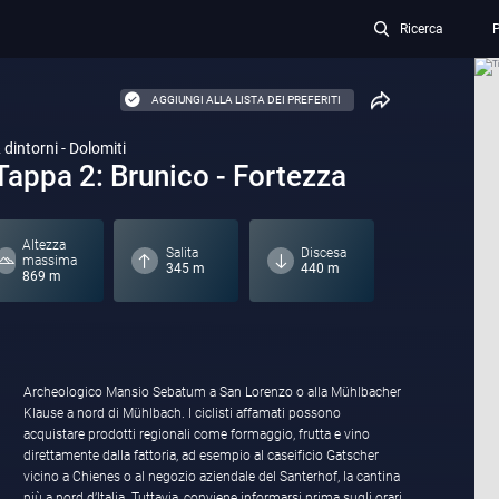
Ricerca
P
AGGIUNGI ALLA LISTA DEI PREFERITI
 dintorni - Dolomiti
 Tappa 2: Brunico - Fortezza
Altezza
Salita
Discesa
massima
345 m
440 m
869 m