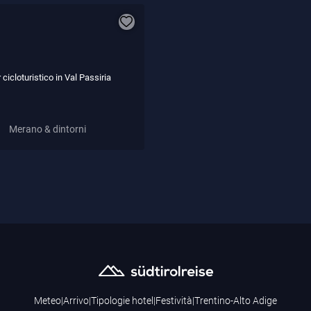
 cicloturistico in Val Passiria
Merano & dintorni
Meteo
|
Arrivo
|
Tipologie hotel
|
Festività
|
Trentino-Alto Adige