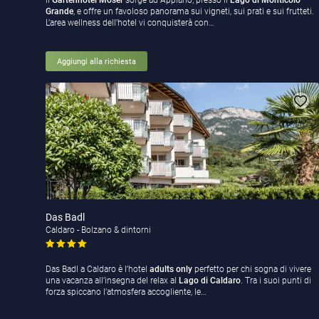
Il
Gartenhotel Moser
sorge ad Appiano, presso il
Lago di Monticolo
Grande
, e offre un favoloso panorama sui vigneti, sui prati e sui frutteti.
L’area wellness dell’hotel vi conquisterà con…
Aggiungi alla richiesta
Das Badl
Caldaro - Bolzano & dintorni
Das Badl a Caldaro è l’hotel
adults only
perfetto per chi sogna di vivere
una vacanza all’insegna del relax al
Lago di Caldaro
. Tra i suoi punti di
forza spiccano l’atmosfera accogliente, le…