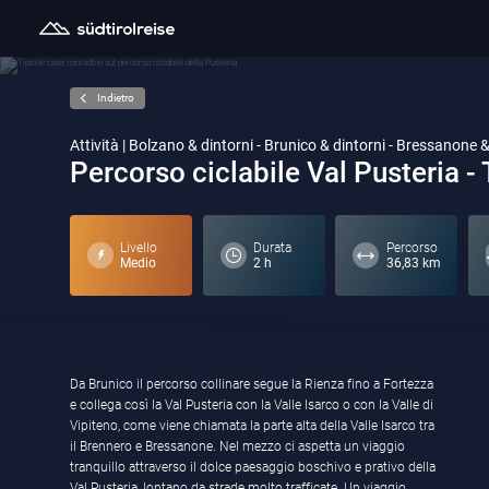
Indietro
Attività | Bolzano & dintorni - Brunico & dintorni - Bressanone &
Percorso ciclabile Val Pusteria -
Livello
Durata
Percorso
Medio
2 h
36,83 km
Da Brunico il percorso collinare segue la Rienza fino a Fortezza
Archeologico Mansio Sebatum a San Lorenzo o alla Mühlbacher
e collega così la Val Pusteria con la Valle Isarco o con la Valle di
Klause a nord di Mühlbach. I ciclisti affamati possono
Vipiteno, come viene chiamata la parte alta della Valle Isarco tra
acquistare prodotti regionali come formaggio, frutta e vino
il Brennero e Bressanone. Nel mezzo ci aspetta un viaggio
direttamente dalla fattoria, ad esempio al caseificio Gatscher
tranquillo attraverso il dolce paesaggio boschivo e prativo della
vicino a Chienes o al negozio aziendale del Santerhof, la cantina
Val Pusteria, lontano da strade molto trafficate. Un viaggio
più a nord d’Italia. Tuttavia, conviene informarsi prima sugli orari