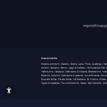
Imprint
|
Privacy
|
Aree turistiche:
Merano e dintorni
,
Merano
,
Scena
,
Lana
,
Tirolo
,
Avelengo
,
Na
dintorni
,
Bolzano
,
Renon
,
Lago di Caldaro
,
Val Pusteria & Plan
Valle Aurina
,
Valdaora
,
Valle Isarco & Wipptal
,
Bressanone
,
Mar
Ridanna
,
Dolomiti
,
Catinaccio & Latemar
,
Nova Ponente
,
Nova 
Siusi allo Sciliar
,
Fiè allo Sciliar
,
Val Gardena
,
St. Cristina
,
Ortisei
Vigilio di Marebbe
,
Tre cime Dolomiti
,
Sesto
,
San Candido
,
Dob