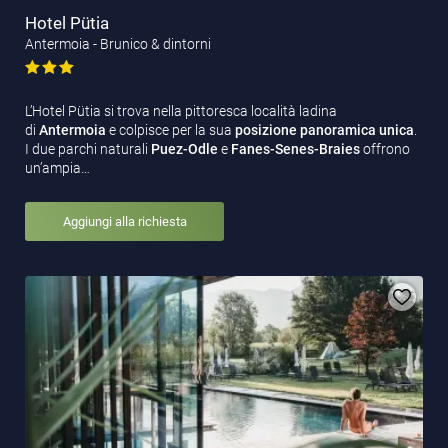
Hotel Pütia
Antermoia - Brunico & dintorni
L’Hotel Pütia si trova nella pittoresca località ladina
di
Antermoia
e colpisce per la sua
posizione panoramica unica
.
I due parchi naturali
Puez-Odle
e
Fanes-Senes-Braies
offrono
un’ampia…
Aggiungi alla richiesta