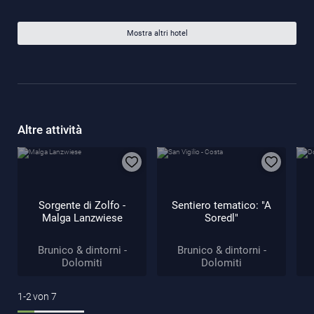
Mostra altri hotel
Altre attività
Sorgente di Zolfo -
Sentiero tematico: "A
Malga Lanzwiese
Soredl"
Brunico & dintorni -
Brunico & dintorni -
Dolomiti
Dolomiti
1-2
von
7