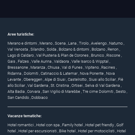
Aree turistiche:
Merano e dintorni
,
Merano
,
Scena
,
Lana
,
Tirolo
,
Avelengo
,
Naturno
,
Val Venosta
,
Silandro
,
Solda
,
Bolzano & dintorni
,
Bolzano
,
Renon
,
Lago di Caldaro
,
Val Pusteria & Plan de Corones
,
Brunico
,
Riscone
,
Gais
,
Falzes
,
Valle Aurina
,
Valdaora
,
Valle Isarco & Wipptal
,
Bressanone
,
Maranza
,
Chiusa
,
Val di Funes
,
Vipiteno
,
Racines
,
Ridanna
,
Dolomiti
,
Catinaccio & Latemar
,
Nova Ponente
,
Nova
Levante
,
Obereggen
,
Alpe di Siusi
,
Castelrotto
,
Siusi allo Sciliar
,
Fiè
allo Sciliar
,
Val Gardena
,
St. Cristina
,
Ortisei
,
Selva di Val Gardena
,
Alta Badia
,
Corvara
,
San Vigilio di Marebbe
,
Tre cime Dolomiti
,
Sesto
,
San Candido
,
Dobbiaco
Vacanze tematiche:
Hotel romantici
,
Hotel con spa
,
Family hotel
,
Hotel pet friendly
,
Golf
hotel
,
Hotel per escursionisti
,
Bike hotel
,
Hotel per motociclisti
,
Hotel