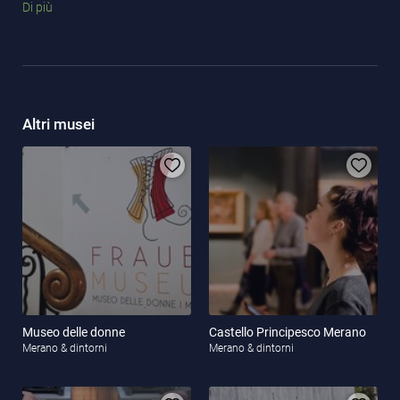
Di più
frutticoltura
di Lana.
Altri musei
Museo delle donne
Castello Principesco Merano
Merano & dintorni
Merano & dintorni