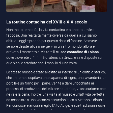
La routine contadina del XVIII e XIX secolo
Non molto tempo fa, la vita contadina era ancora umile e
faticosa. Una realtà talmente diversa da quella a cui siamo
abituati oggi e proprio per questo ricca di fascino. Se avete
sempre desiderato immergervi in un altro mondo, allora è
arrivato il momento di visitare il
Museo contadino di Foiana
,
dove troverete un’infinità di utensili, attrezzi e sale disposte su
due piani e arredate con il mobilio di una volta.
Lo stesso museo è stato allestito all’interno di un edificio storico,
che un tempo ospitava una capanna di legno, una lavanderia, un
porcile e un forno per il pane. Venite a dare un’occhiata ai
processi di produzione dell’età preindustriale, vi assicuriamo che
ne vale la pena. Inoltre, una visita al museo è un’attività perfetta
da associare a una vacanza escursionistica a Merano e dintorni.
Per conoscere ancora meglio l’Alto Adige, le sue tradizioni e usi e
costumi, vi consigliamo di visitare anche il
Museo della