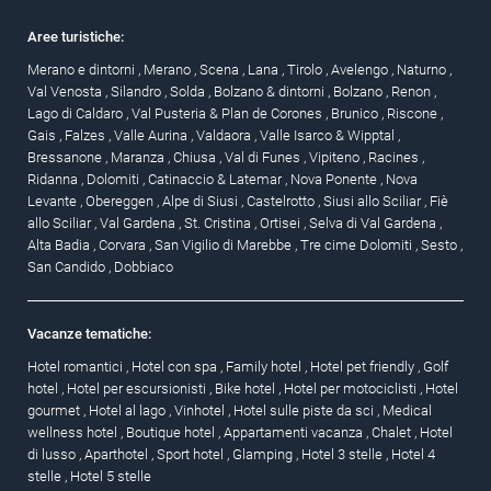
Aree turistiche:
Merano e dintorni
,
Merano
,
Scena
,
Lana
,
Tirolo
,
Avelengo
,
Naturno
,
Val Venosta
,
Silandro
,
Solda
,
Bolzano & dintorni
,
Bolzano
,
Renon
,
Lago di Caldaro
,
Val Pusteria & Plan de Corones
,
Brunico
,
Riscone
,
Gais
,
Falzes
,
Valle Aurina
,
Valdaora
,
Valle Isarco & Wipptal
,
Bressanone
,
Maranza
,
Chiusa
,
Val di Funes
,
Vipiteno
,
Racines
,
Ridanna
,
Dolomiti
,
Catinaccio & Latemar
,
Nova Ponente
,
Nova
Levante
,
Obereggen
,
Alpe di Siusi
,
Castelrotto
,
Siusi allo Sciliar
,
Fiè
allo Sciliar
,
Val Gardena
,
St. Cristina
,
Ortisei
,
Selva di Val Gardena
,
Alta Badia
,
Corvara
,
San Vigilio di Marebbe
,
Tre cime Dolomiti
,
Sesto
,
San Candido
,
Dobbiaco
Vacanze tematiche:
Hotel romantici
,
Hotel con spa
,
Family hotel
,
Hotel pet friendly
,
Golf
hotel
,
Hotel per escursionisti
,
Bike hotel
,
Hotel per motociclisti
,
Hotel
gourmet
,
Hotel al lago
,
Vinhotel
,
Hotel sulle piste da sci
,
Medical
wellness hotel
,
Boutique hotel
,
Appartamenti vacanza
,
Chalet
,
Hotel
di lusso
,
Aparthotel
,
Sport hotel
,
Glamping
,
Hotel 3 stelle
,
Hotel 4
stelle
,
Hotel 5 stelle