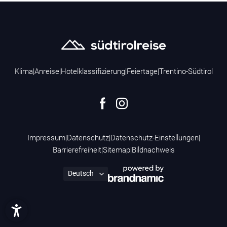
Klima
|
Anreise
|
Hotelklassifizierung
|
Feiertage
|
Trentino-Südtirol
Impressum
|
Datenschutz
|
Datenschutz-Einstellungen
|
Barrierefreiheit
|
Sitemap
|
Bildnachweis