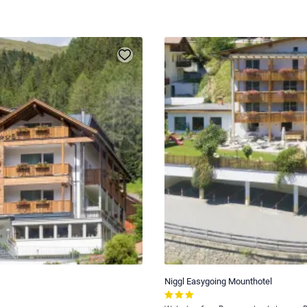
Niggl Easygoing Mounthotel