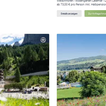
Welschnofen - Rosengarten Latemar - 
ab 73,00 € pro Person inkl. Halbpensio
Details anzeigen
Zur Anfrage hin