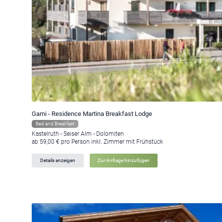
Garni - Residence Martina Breakfast Lodge
Bed and Breakfast
Kastelruth - Seiser Alm - Dolomiten
ab 59,00 € pro Person inkl. Zimmer mit Frühstück
Details anzeigen
Zur Anfrage hinzufügen