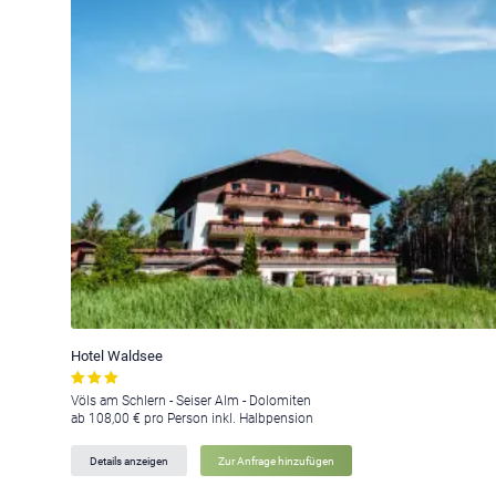
Hotel Waldsee
Völs am Schlern - Seiser Alm - Dolomiten
ab 108,00 € pro Person inkl. Halbpension
Details anzeigen
Zur Anfrage hinzufügen