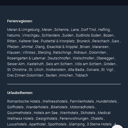
Ferienregionen:
Meran & Umgebung
,
Meran
,
Schenna
,
Lana
,
Dorf Tirol
,
Hafling
,
Naturns
,
Vinschgau
,
Schlanders
,
Sulden
,
Südtirols Süden
,
Bozen
,
Ritten
,
Kalterer See
,
Pustertal & Kronplatz
,
Bruneck
,
Reischach
,
Gais
,
Pfalzen
,
Ahrntal
,
Olang
,
Eisacktal & Wipptal
,
Brixen
,
Maransen
,
Klausen
,
Villnöss
,
Sterzing
,
Ratschings
,
Ridnaun
,
Dolomiten
,
Rosengarten & Latemar
,
Deutschnofen
,
Welschnofen
,
Obereggen
,
Seiser Alm
,
Kastelruth
,
Seis am Schlern
,
Völs am Schlern
,
Gröden
,
St. Christina
,
St. Ulrich
,
Wolkenstein
,
Alta Badia
,
Corvara
,
St. Vigil
,
Drei Zinnen Dolomiten
,
Sexten
,
Innichen
,
Toblach
Urlaubsthemen:
Romantische Hotels
,
Wellnesshotels
,
Familienhotels
,
Hundehotels
,
Golfhotels
,
Wanderhotels
,
Bikehotels
,
Motorradhotels
,
Gourmethotels
,
Hotels am See
,
Weinhotels
,
Skihotels
,
Medical
Wellness Hotels
,
Designhotels
,
Ferienwohnungen
,
Chalets
,
Luxushotels
,
Aparthotel
,
Sporthotels
,
Glamping
,
3 Sterne Hotels
,
4