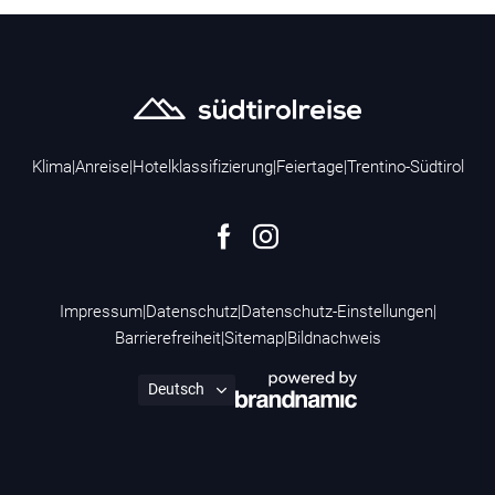
Klima
|
Anreise
|
Hotelklassifizierung
|
Feiertage
|
Trentino-Südtirol
Impressum
|
Datenschutz
|
Datenschutz-Einstellungen
|
Barrierefreiheit
|
Sitemap
|
Bildnachweis