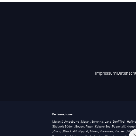
Impressum
|
Datensch
Ferienregionen:
Meran & Umgebung
,
Meran
,
Schenna
,
Lana
,
Dorf Tirol
,
Haflin
Südtirols Süden
,
Bozen
,
Ritten
,
Kalterer See
,
Pustertal & Kronpl
,
Olang
,
Eisacktal & Wipptal
,
Brixen
,
Maransen
,
Klausen
,
Villnö