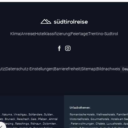
Klima
|
Anreise
|
Hotelklassifizierung
|
Feiertage
|
Trentino-Südtirol
utz
|
Datenschutz-Einstellungen
|
Barrierefreiheit
|
Sitemap
|
Bildnachweis
Urlaubsthemen:
g
,
Naturns
,
Vinschgau
,
Schlanders
,
Sulden
,
Romantische Hotels
,
Wellnesshotels
,
Familien
atz
,
Bruneck
,
Reischach
,
Gais
,
Pfalzen
,
Ahrntal
Motorradhotels
,
Gourmethotels
,
Hotels am Se
ss
,
Sterzing
,
Ratschings
,
Ridnaun
,
Dolomiten
,
,
Ferienwohnungen
,
Chalets
,
Luxushotels
,
Apa