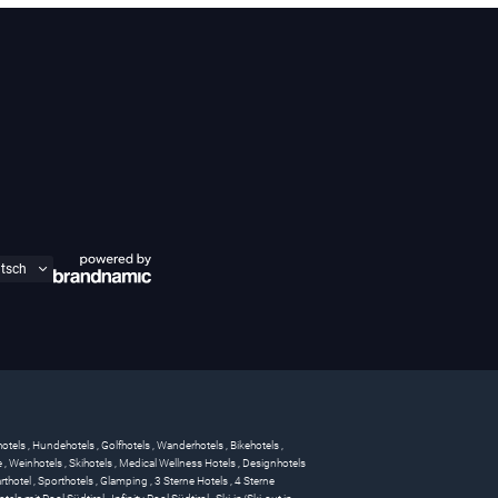
hotels
,
Hundehotels
,
Golfhotels
,
Wanderhotels
,
Bikehotels
,
e
,
Weinhotels
,
Skihotels
,
Medical Wellness Hotels
,
Designhotels
rthotel
,
Sporthotels
,
Glamping
,
3 Sterne Hotels
,
4 Sterne