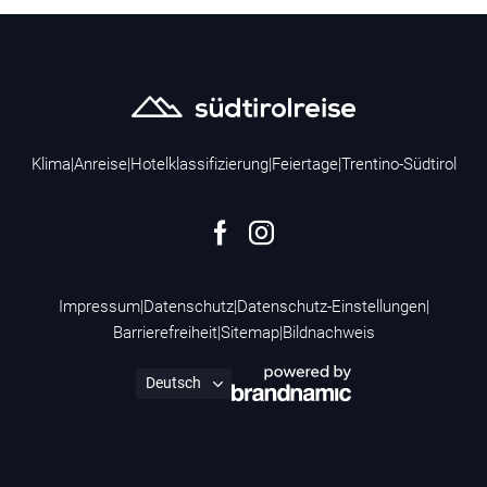
Klima
|
Anreise
|
Hotelklassifizierung
|
Feiertage
|
Trentino-Südtirol
Impressum
|
Datenschutz
|
Datenschutz-Einstellungen
|
Barrierefreiheit
|
Sitemap
|
Bildnachweis