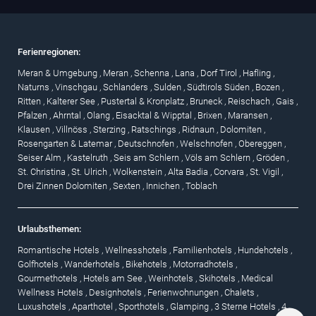
Ferienregionen:
Meran & Umgebung
,
Meran
,
Schenna
,
Lana
,
Dorf Tirol
,
Hafling
,
Naturns
,
Vinschgau
,
Schlanders
,
Sulden
,
Südtirols Süden
,
Bozen
,
Ritten
,
Kalterer See
,
Pustertal & Kronplatz
,
Bruneck
,
Reischach
,
Gais
,
Pfalzen
,
Ahrntal
,
Olang
,
Eisacktal & Wipptal
,
Brixen
,
Maransen
,
Klausen
,
Villnöss
,
Sterzing
,
Ratschings
,
Ridnaun
,
Dolomiten
,
Rosengarten & Latemar
,
Deutschnofen
,
Welschnofen
,
Obereggen
,
Seiser Alm
,
Kastelruth
,
Seis am Schlern
,
Völs am Schlern
,
Gröden
,
St. Christina
,
St. Ulrich
,
Wolkenstein
,
Alta Badia
,
Corvara
,
St. Vigil
,
Drei Zinnen Dolomiten
,
Sexten
,
Innichen
,
Toblach
Urlaubsthemen:
Romantische Hotels
,
Wellnesshotels
,
Familienhotels
,
Hundehotels
,
Golfhotels
,
Wanderhotels
,
Bikehotels
,
Motorradhotels
,
Gourmethotels
,
Hotels am See
,
Weinhotels
,
Skihotels
,
Medical
Wellness Hotels
,
Designhotels
,
Ferienwohnungen
,
Chalets
,
Luxushotels
,
Aparthotel
,
Sporthotels
,
Glamping
,
3 Sterne Hotels
,
4