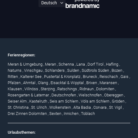
Ferienregionen:
Meran & Umgebung
,
Meran
,
Schenna
,
Lana
,
Dorf Tirol
,
Hafling
,
Naturns
,
Vinschgau
,
Schlanders
,
Sulden
,
Südtirols Süden
,
Bozen
,
Ritten
,
Kalterer See
,
Pustertal & Kronplatz
,
Bruneck
,
Reischach
,
Gais
,
Pfalzen
,
Ahrntal
,
Olang
,
Eisacktal & Wipptal
,
Brixen
,
Maransen
,
Klausen
,
Villnöss
,
Sterzing
,
Ratschings
,
Ridnaun
,
Dolomiten
,
Rosengarten & Latemar
,
Deutschnofen
,
Welschnofen
,
Obereggen
,
Seiser Alm
,
Kastelruth
,
Seis am Schlern
,
Völs am Schlern
,
Gröden
,
St. Christina
,
St. Ulrich
,
Wolkenstein
,
Alta Badia
,
Corvara
,
St. Vigil
,
Drei Zinnen Dolomiten
,
Sexten
,
Innichen
,
Toblach
Urlaubsthemen: