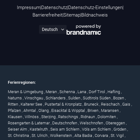
Impressum
|
Datenschutz
|
Datenschutz-Einstellungen
|
Barrierefreiheit
|
Sitemap
|
Bildnachweis
Ferienregionen:
Meran & Umgebung
,
Meran
,
Schenna
,
Lana
,
Dorf Tirol
,
Hafling
,
Naturns
,
Vinschgau
,
Schlanders
,
Sulden
,
Südtirols Süden
,
Bozen
,
Ritten
,
Kalterer See
,
Pustertal & Kronplatz
,
Bruneck
,
Reischach
,
Gais
,
Pfalzen
,
Ahrntal
,
Olang
,
Eisacktal & Wipptal
,
Brixen
,
Maransen
,
Klausen
,
Villnöss
,
Sterzing
,
Ratschings
,
Ridnaun
,
Dolomiten
,
Rosengarten & Latemar
,
Deutschnofen
,
Welschnofen
,
Obereggen
,
Seiser Alm
,
Kastelruth
,
Seis am Schlern
,
Völs am Schlern
,
Gröden
,
St. Christina
,
St. Ulrich
,
Wolkenstein
,
Alta Badia
,
Corvara
,
St. Vigil
,