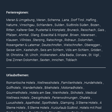
Ferienregionen:
Meran & Umgebung
,
Meran
,
Schenna
,
Lana
,
Dorf Tirol
,
Hafling
,
Naturns
,
Vinschgau
,
Schlanders
,
Sulden
,
Südtirols Süden
,
Bozen
,
Ritten
,
Kalterer See
,
Pustertal & Kronplatz
,
Bruneck
,
Reischach
,
Gais
,
Pfalzen
,
Ahrntal
,
Olang
,
Eisacktal & Wipptal
,
Brixen
,
Maransen
,
Klausen
,
Villnöss
,
Sterzing
,
Ratschings
,
Ridnaun
,
Dolomiten
,
Rosengarten & Latemar
,
Deutschnofen
,
Welschnofen
,
Obereggen
,
Seiser Alm
,
Kastelruth
,
Seis am Schlern
,
Völs am Schlern
,
Gröden
,
St. Christina
,
St. Ulrich
,
Wolkenstein
,
Alta Badia
,
Corvara
,
St. Vigil
,
Drei Zinnen Dolomiten
,
Sexten
,
Innichen
,
Toblach
Urlaubsthemen:
Romantische Hotels
,
Wellnesshotels
,
Familienhotels
,
Hundehotels
,
Golfhotels
,
Wanderhotels
,
Bikehotels
,
Motorradhotels
,
Gourmethotels
,
Hotels am See
,
Weinhotels
,
Skihotels
,
Medical
Wellness Hotels
,
Designhotels
,
Ferienwohnungen
,
Chalets
,
Luxushotels
,
Aparthotel
,
Sporthotels
,
Glamping
,
3 Sterne Hotels
,
4
Sterne Hotels
,
5 Sterne Hotels
,
Kurzurlaub Südtirol
,
Hotels mit Pool