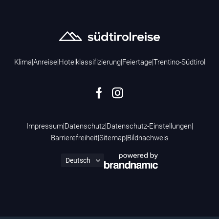
Klima
|
Anreise
|
Hotelklassifizierung
|
Feiertage
|
Trentino-Südtirol
Impressum
|
Datenschutz
|
Datenschutz-Einstellungen
|
Barrierefreiheit
|
Sitemap
|
Bildnachweis