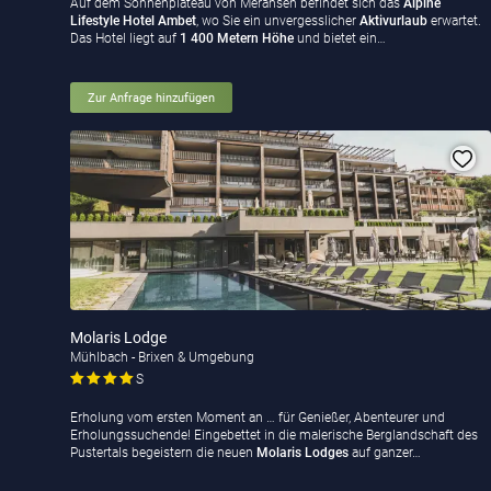
Auf dem Sonnenplateau von Meransen befindet sich das
Alpine
Lifestyle Hotel Ambet
, wo Sie ein unvergesslicher
Aktivurlaub
erwartet.
Das Hotel liegt auf
1 400 Metern Höhe
und bietet ein…
Zur Anfrage hinzufügen
Molaris Lodge
Mühlbach - Brixen & Umgebung
S
Erholung vom ersten Moment an … für Genießer, Abenteurer und
Erholungssuchende! Eingebettet in die malerische Berglandschaft des
Pustertals begeistern die neuen
Molaris Lodges
auf ganzer…