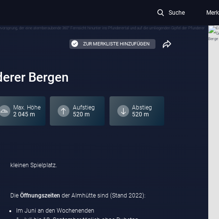
Suche
Merk
ZUR MERKLISTE HINZUFÜGEN
derer Bergen
Max. Höhe
Aufstieg
Abstieg
2 045 m
520 m
520 m
kleinen Spielplatz.
Die
Öffnungszeiten
der Almhütte sind (Stand 2022):
Im Juni an den Wochenenden