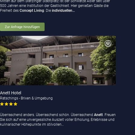
Mitten auf dem Sterzinger Stadtplatz ist der Schwarze Adler seit über
500 Jahren eine Institution der Gastlichkeit. Hier genießen Gäste die
Freiheit des
Concept Living
: Die
individuellen…
Zur Anfrage hinzufügen
Anett Hotel
Ratschings - Brixen & Umgebung
Überraschend anders. Überraschend schön. Überraschend
Anett
. Freuen
Sie sich auf eine unvergessliche Auszeit voller Erholung, Erlebnisse und
kulinarischer Höhepunkte im stilvollen…