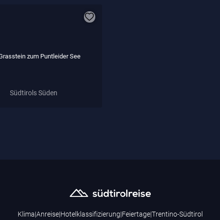
Grasstein zum Puntleider See
Südtirols Süden
Klima
|
Anreise
|
Hotelklassifizierung
|
Feiertage
|
Trentino-Südtirol