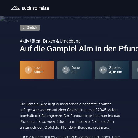
Zurück
Aktivitäten | Brixen & Umgebung
Auf die Gampiel Alm in den Pfun
Level
Dauer
Strecke
Mittel
3 h
4,06 km
Die
Gampiel Alm
liegt wunderschön eingebetet inmitten
saftiger Almwiesen auf einer Geländekuppe auf 2045 Meter
oberhalb der Baumgrenze. Der Rundumblick hinunter ins das
Pfunderer Tal sowie auf die in unmittelbarer Nähe die Alm
umzingelnden Gipfel der Pfunderer Berge ist großartig.
Für die Kinder gibt es viel Platz zum Spielen und Toben, Tiere,