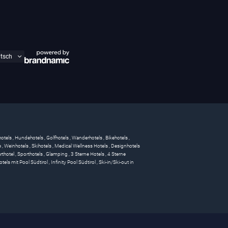
hotels
,
Hundehotels
,
Golfhotels
,
Wanderhotels
,
Bikehotels
,
e
,
Weinhotels
,
Skihotels
,
Medical Wellness Hotels
,
Designhotels
rthotel
,
Sporthotels
,
Glamping
,
3 Sterne Hotels
,
4 Sterne
otels mit Pool Südtirol
,
Infinity Pool Südtirol
,
Ski-in/Ski-out in