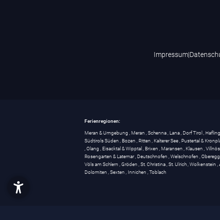
Impressum
|
Datensch
Ferienregionen:
Meran & Umgebung
,
Meran
,
Schenna
,
Lana
,
Dorf Tirol
,
Haflin
Südtirols Süden
,
Bozen
,
Ritten
,
Kalterer See
,
Pustertal & Kronpl
,
Olang
,
Eisacktal & Wipptal
,
Brixen
,
Maransen
,
Klausen
,
Villnö
Rosengarten & Latemar
,
Deutschnofen
,
Welschnofen
,
Obereg
Völs am Schlern
,
Gröden
,
St. Christina
,
St. Ulrich
,
Wolkenstein
,
Dolomiten
,
Sexten
,
Innichen
,
Toblach