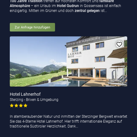
100 Jahre Tradition
treffen auf höchsten Komfort und
familiäre
Atmosphäre
– ein Urlaub im
Hotel Gudrun
in Gossensass ist einfach
einzigartig. Mitten im Grünen und doch
zentral gelegen
ist…
Zur Anfrage hinzufügen
Hotel Lahnerhof
Sterzing - Brixen & Umgebung
In atemberaubender Natur und inmitten der Sterzinger Bergwelt erwartet
Sie das 4-Sterne Hotel Lahnerhof. Hier trifft internationale Eleganz auf
traditionelle Südtiroler Herzlichkeit. Dank…