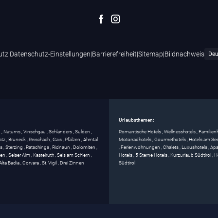
utz
|
Datenschutz-Einstellungen
|
Barrierefreiheit
|
Sitemap
|
Bildnachweis
Urlaubsthemen:
g
,
Naturns
,
Vinschgau
,
Schlanders
,
Sulden
,
Romantische Hotels
,
Wellnesshotels
,
Familien
atz
,
Bruneck
,
Reischach
,
Gais
,
Pfalzen
,
Ahrntal
Motorradhotels
,
Gourmethotels
,
Hotels am Se
ss
,
Sterzing
,
Ratschings
,
Ridnaun
,
Dolomiten
,
,
Ferienwohnungen
,
Chalets
,
Luxushotels
,
Apa
gen
,
Seiser Alm
,
Kastelruth
,
Seis am Schlern
,
Hotels
,
5 Sterne Hotels
,
Kurzurlaub Südtirol
,
H
Alta Badia
,
Corvara
,
St. Vigil
,
Drei Zinnen
Südtirol