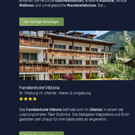
erwarten Sie herzliche
Gastfreundschaft,
erlesene
Kulinarik,
feinste
Wellness
und unvergessliche
Wandererlebnisse
. Die
…
Zur Anfrage hinzufügen
Familienhotel Viktoria
St. Walburg im Ultental - Meran & Umgebung
Das
Familienhotel Viktoria
befindet sich im
Ultental
, in einem der
ursprünglichsten Täler Südtirols. Die Gastgeber Magdalena und Erich
gestalten den Urlaub für ihre Gäste stets so angenehm…