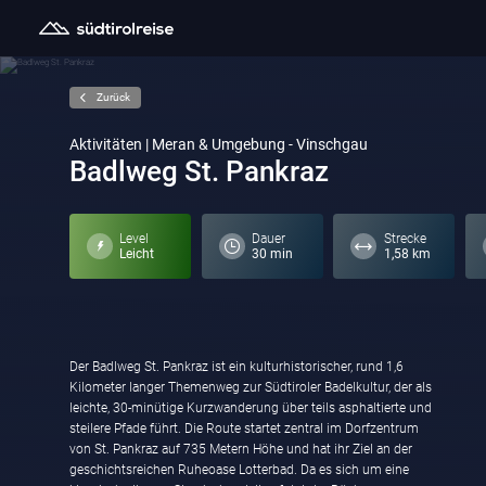
Zurück
Aktivitäten | Meran & Umgebung - Vinschgau
Badlweg St. Pankraz
Level
Dauer
Strecke
Leicht
30 min
1,58 km
Der
Badlweg St. Pankraz ist ein kulturhistorischer, rund 1,6
unkompliziert über denselben Hinweg zurück zum
Kilometer langer Themenweg zur Südtiroler Badelkultur, der als
Ausgangspunkt. Zu den landschaftlichen und kulturellen
leichte, 30-minütige Kurzwanderung über teils asphaltierte und
Highlights gehören die Infotafeln in der Oase sowie eine rund
steilere Pfade führt. Die Route startet zentral im Dorfzentrum
200 Meter oberhalb gelegene Wasserfassung mit
von St. Pankraz auf 735 Metern Höhe und hat ihr Ziel an der
mineralstoffreichem Quellwasser. Der Weg ist eine kurze
geschichtsreichen Ruheoase Lotterbad. Da es sich um eine
Kulturwanderung. Direkt am Start- und Endpunkt sind