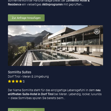
sonnenverwöhnter Panoramalage
bietet der
Zirmerhof Hotel &
Residence
ein vielseitiges
Aktivprogramm
mit geprüften…
Zur Anfrage hinzufügen
SomVita Suites
Dorf Tirol - Meran & Umgebung
S
Der Name SomVita steht für das einzigartige Lebensgefühl in dem
neu
eröffneten Suite-Hotel
in Dorf Tirol
bei Meran. Lebendig, locker, luxuriös
– diese SomVibes spüren Sie bereits beim…