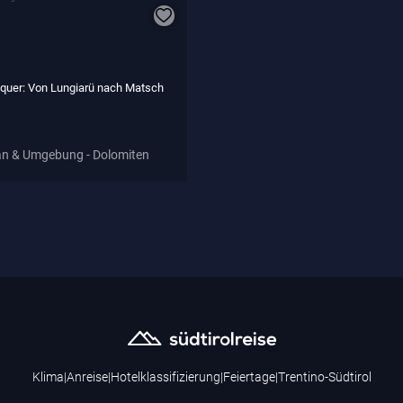
l quer: Von Lungiarü nach Matsch
n & Umgebung - Dolomiten
Klima
|
Anreise
|
Hotelklassifizierung
|
Feiertage
|
Trentino-Südtirol