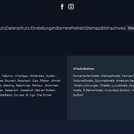
utz
|
Datenschutz-Einstellungen
|
Barrierefreiheit
|
Sitemap
|
Bildnachweis
Urlaubsthemen:
g
,
Naturns
,
Vinschgau
,
Schlanders
,
Sulden
,
Romantische Hotels
,
Wellnesshotels
,
Familien
atz
,
Bruneck
,
Reischach
,
Gais
,
Pfalzen
,
Ahrntal
Motorradhotels
,
Gourmethotels
,
Hotels am Se
ss
,
Sterzing
,
Ratschings
,
Ridnaun
,
Dolomiten
,
,
Ferienwohnungen
,
Chalets
,
Luxushotels
,
Apa
gen
,
Seiser Alm
,
Kastelruth
,
Seis am Schlern
,
Hotels
,
5 Sterne Hotels
,
Kurzurlaub Südtirol
,
H
Alta Badia
,
Corvara
,
St. Vigil
,
Drei Zinnen
Südtirol