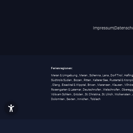
Impressum
|
Datensch
Ferienregionen:
Meran & Umgebung
,
Meran
,
Schenna
,
Lana
,
Dorf Tirol
,
Haflin
Südtirols Süden
,
Bozen
,
Ritten
,
Kalterer See
,
Pustertal & Kronpl
,
Olang
,
Eisacktal & Wipptal
,
Brixen
,
Maransen
,
Klausen
,
Villnö
Rosengarten & Latemar
,
Deutschnofen
,
Welschnofen
,
Obereg
Völs am Schlern
,
Gröden
,
St. Christina
,
St. Ulrich
,
Wolkenstein
,
Dolomiten
,
Sexten
,
Innichen
,
Toblach