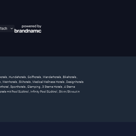
hotels
,
Hundehotels
,
Golfhotels
,
Wanderhotels
,
Bikehotels
,
e
,
Weinhotels
,
Skihotels
,
Medical Wellness Hotels
,
Designhotels
rthotel
,
Sporthotels
,
Glamping
,
3 Sterne Hotels
,
4 Sterne
otels mit Pool Südtirol
,
Infinity Pool Südtirol
,
Ski-in/Ski-out in