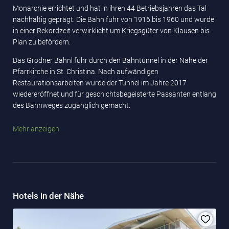
Monarchie errichtet und hat in ihren 44 Betriebsjahren das Tal
nachhaltig geprägt. Die Bahn fuhr von 1916 bis 1960 und wurde
in einer Rekordzeit verwirklicht um Kriegsgüter von Klausen bis
Plan zu befördern.
Das Grödner Bahnl fuhr durch den Bahntunnel in der Nähe der
Pfarrkirche in St. Christina. Nach aufwändigen
Restaurationsarbeiten wurde der Tunnel im Jahre 2017
wiedereröffnet und für geschichtsbegeisterte Passanten entlang
des Bahnweges zugänglich gemacht.
Eine weitere Sehenswürdigkeit ist die größte Krippe der Welt. Die
Mehr anzeigen
größte Krippe der Welt, geschnitzt von einer 18-köpfigen
Bildhauergruppe aus St. Christina. Sie ist seit 2000 im Sport
Center Iman von St. Christina ausgestellt.
Hotels in der Nähe