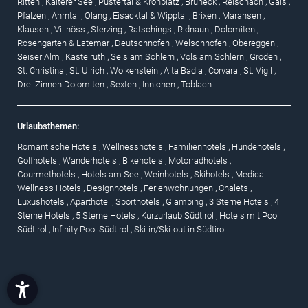
Ritten
,
Kalterer See
,
Pustertal & Kronplatz
,
Bruneck
,
Reischach
,
Gais
,
Pfalzen
,
Ahrntal
,
Olang
,
Eisacktal & Wipptal
,
Brixen
,
Maransen
,
Klausen
,
Villnöss
,
Sterzing
,
Ratschings
,
Ridnaun
,
Dolomiten
,
Rosengarten & Latemar
,
Deutschnofen
,
Welschnofen
,
Obereggen
,
Seiser Alm
,
Kastelruth
,
Seis am Schlern
,
Völs am Schlern
,
Gröden
,
St. Christina
,
St. Ulrich
,
Wolkenstein
,
Alta Badia
,
Corvara
,
St. Vigil
,
Drei Zinnen Dolomiten
,
Sexten
,
Innichen
,
Toblach
Urlaubsthemen:
Romantische Hotels
,
Wellnesshotels
,
Familienhotels
,
Hundehotels
,
Golfhotels
,
Wanderhotels
,
Bikehotels
,
Motorradhotels
,
Gourmethotels
,
Hotels am See
,
Weinhotels
,
Skihotels
,
Medical
Wellness Hotels
,
Designhotels
,
Ferienwohnungen
,
Chalets
,
Luxushotels
,
Aparthotel
,
Sporthotels
,
Glamping
,
3 Sterne Hotels
,
4
Sterne Hotels
,
5 Sterne Hotels
,
Kurzurlaub Südtirol
,
Hotels mit Pool
Südtirol
,
Infinity Pool Südtirol
,
Ski-in/Ski-out in Südtirol