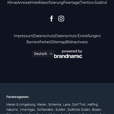
Klima
|
Anreise
|
Hotelklassifizierung
|
Feiertage
|
Trentino-Südtirol
Impressum
|
Datenschutz
|
Datenschutz-Einstellungen
|
Barrierefreiheit
|
Sitemap
|
Bildnachweis
Ferienregionen:
Meran & Umgebung
,
Meran
,
Schenna
,
Lana
,
Dorf Tirol
,
Hafling
,
Naturns
,
Vinschgau
,
Schlanders
,
Sulden
,
Südtirols Süden
,
Bozen
,