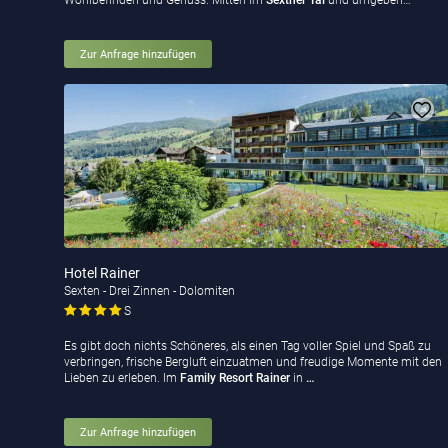
Wohlbefinden und Genuss. Mitten im
Sextner Tal
und umgeben…
Zur Anfrage hinzufügen
Hotel Rainer
Sexten - Drei Zinnen - Dolomiten
S
Es gibt doch nichts Schöneres, als einen Tag voller Spiel und Spaß zu
verbringen, frische Bergluft einzuatmen und freudige Momente mit den
Lieben zu erleben. Im
Family Resort Rainer
in
…
Zur Anfrage hinzufügen