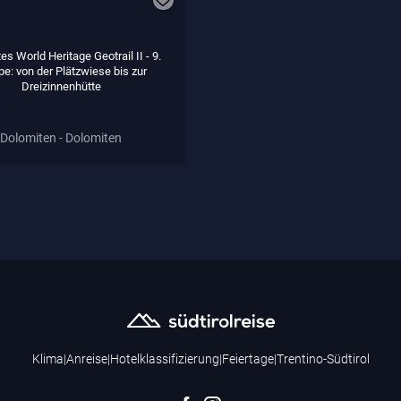
es World Heritage Geotrail II - 9.
pe: von der Plätzwiese bis zur
Dreizinnenhütte
Dolomiten - Dolomiten
Klima
|
Anreise
|
Hotelklassifizierung
|
Feiertage
|
Trentino-Südtirol