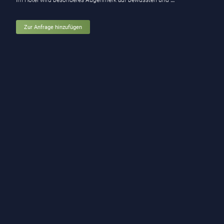
Im Hotel wird besonderes Augenmerk auf bewussten und
…
Zur Anfrage hinzufügen