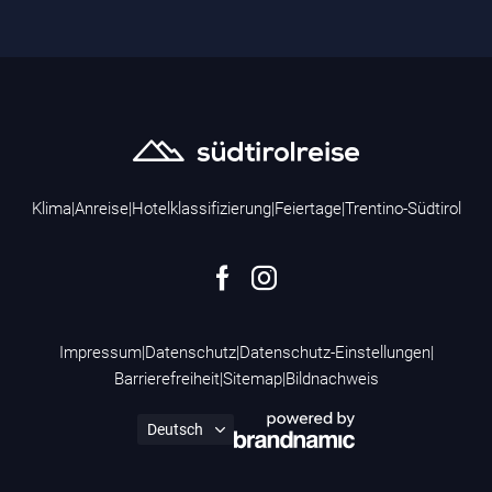
Klima
|
Anreise
|
Hotelklassifizierung
|
Feiertage
|
Trentino-Südtirol
Impressum
|
Datenschutz
|
Datenschutz-Einstellungen
|
Barrierefreiheit
|
Sitemap
|
Bildnachweis