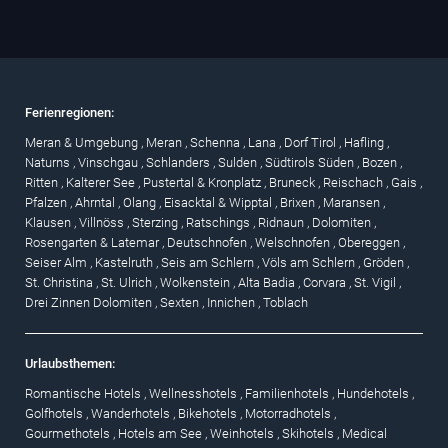
Ferienregionen:
Meran & Umgebung
,
Meran
,
Schenna
,
Lana
,
Dorf Tirol
,
Hafling
,
Naturns
,
Vinschgau
,
Schlanders
,
Sulden
,
Südtirols Süden
,
Bozen
,
Ritten
,
Kalterer See
,
Pustertal & Kronplatz
,
Bruneck
,
Reischach
,
Gais
,
Pfalzen
,
Ahrntal
,
Olang
,
Eisacktal & Wipptal
,
Brixen
,
Maransen
,
Klausen
,
Villnöss
,
Sterzing
,
Ratschings
,
Ridnaun
,
Dolomiten
,
Rosengarten & Latemar
,
Deutschnofen
,
Welschnofen
,
Obereggen
,
Seiser Alm
,
Kastelruth
,
Seis am Schlern
,
Völs am Schlern
,
Gröden
,
St. Christina
,
St. Ulrich
,
Wolkenstein
,
Alta Badia
,
Corvara
,
St. Vigil
,
Drei Zinnen Dolomiten
,
Sexten
,
Innichen
,
Toblach
Urlaubsthemen:
Romantische Hotels
,
Wellnesshotels
,
Familienhotels
,
Hundehotels
,
Golfhotels
,
Wanderhotels
,
Bikehotels
,
Motorradhotels
,
Gourmethotels
,
Hotels am See
,
Weinhotels
,
Skihotels
,
Medical