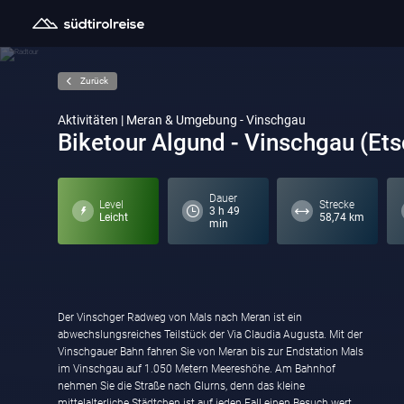
Zurück
Aktivitäten | Meran & Umgebung - Vinschgau
Biketour Algund - Vinschgau (Et
Dauer
Level
Strecke
3 h 49
Leicht
58,74 km
min
Der Vinschger Radweg von Mals nach Meran ist ein
Durchfahrt von Laas geht es in Richtung Wald und es folgt
abwechslungsreiches Teilstück der Via Claudia Augusta. Mit der
wieder ein Schotterteilstück. Nach einem kurzen Anstieg führt
Vinschgauer Bahn fahren Sie von Meran bis zur Endstation Mals
der Vinschger Radweg bergab nach Göflan. Sie fahren weiter
im Vinschgau auf 1.050 Metern Meereshöhe. Am Bahnhof
nach Latsch und Kastelbell. Bei Kastelbell beginnt der wärmere
nehmen Sie die Straße nach Glurns, denn das kleine
Teil des Vinschgaus. Aufgrund des milderen Klimas sind hier
mittelalterliche Städtchen ist auf jeden Fall einen Besuch wert,
auch die ersten Weingüter und Spargelfelder anzutreffen. Das