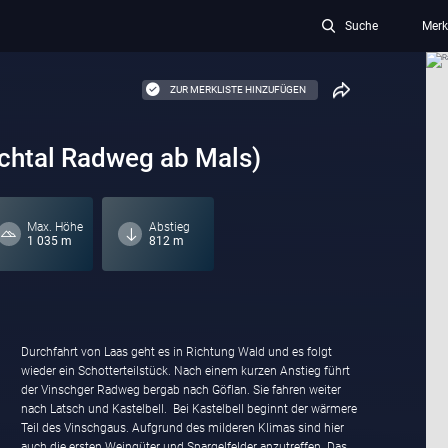
Suche
Merk
ZUR MERKLISTE HINZUFÜGEN
schtal Radweg ab Mals)
Max. Höhe
Abstieg
1 035 m
812 m