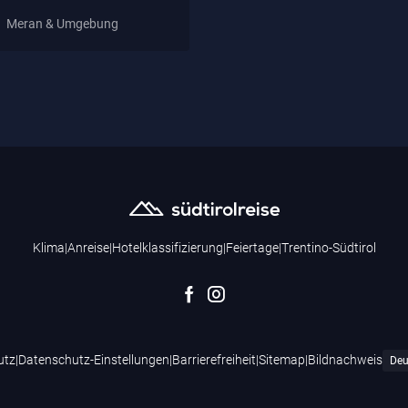
Meran & Umgebung
Klima
|
Anreise
|
Hotelklassifizierung
|
Feiertage
|
Trentino-Südtirol
utz
|
Datenschutz-Einstellungen
|
Barrierefreiheit
|
Sitemap
|
Bildnachweis