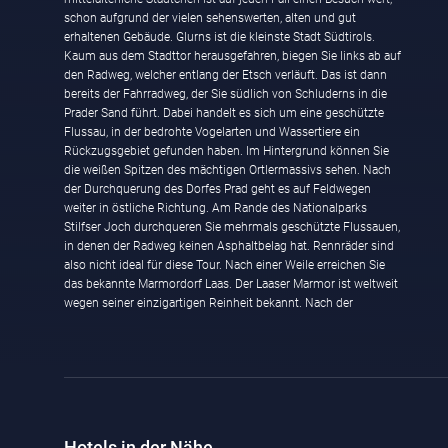
schon aufgrund der vielen sehenswerten, alten und gut
Schloss Kastelbell kann man vom Radweg aus sehr gut sehen
erhaltenen Gebäude. Glurns ist die kleinste Stadt Südtirols.
und ist auf jeden Fall einen Besuch wert. Einige Kilometer weiter
Kaum aus dem Stadttor herausgefahren, biegen Sie links ab auf
kommen Sie nach Naturns und sind damit schon im Meraner
den Radweg, welcher entlang der Etsch verläuft. Das ist dann
Land. Vorbei an Plaus und Partschins fahren Sie nach der Töll
bereits der Fahrradweg, der Sie südlich von Schluderns in die
(Ortsteil von Partschins) nach links und von dort über Algund
Prader Sand führt. Dabei handelt es sich um eine geschützte
Flussau, in der bedrohte Vogelarten und Wassertiere ein
Rückzugsgebiet gefunden haben. Im Hintergrund können Sie
die weißen Spitzen des mächtigen Ortlermassivs sehen. Nach
der Durchquerung des Dorfes Prad geht es auf Feldwegen
weiter in östliche Richtung. Am Rande des Nationalparks
Stilfser Joch durchqueren Sie mehrmals geschützte Flussauen,
in denen der Radweg keinen Asphaltbelag hat. Rennräder sind
also nicht ideal für diese Tour. Nach einer Weile erreichen Sie
das bekannte Marmordorf Laas. Der Laaser Marmor ist weltweit
wegen seiner einzigartigen Reinheit bekannt. Nach der