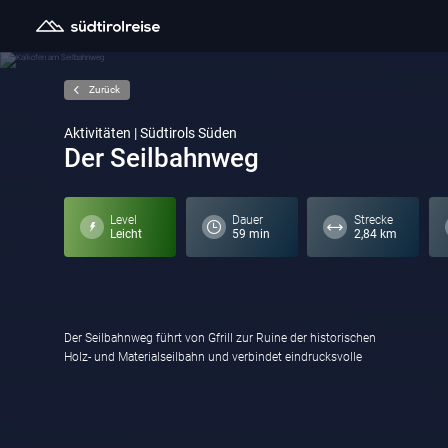
Zurück
Aktivitäten | Südtirols Süden
Der Seilbahnweg
Level
Dauer
Strecke
Leicht
59 min
2,84 km
Der Seilbahnweg führt von Gfrill zur Ruine der historischen
Naturschönheiten mit faszinierenden Einblicken in das frühere
Holz- und Materialseilbahn und verbindet eindrucksvolle