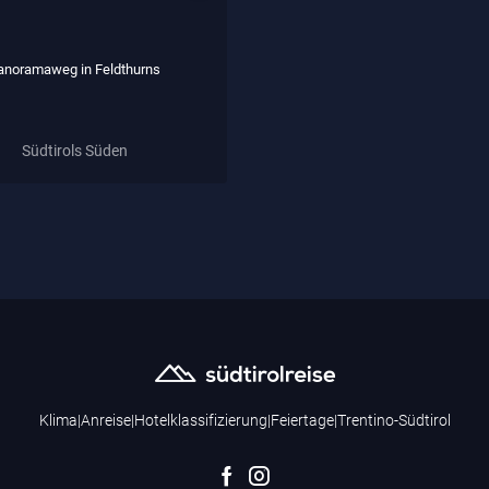
anoramaweg in Feldthurns
Südtirols Süden
Klima
|
Anreise
|
Hotelklassifizierung
|
Feiertage
|
Trentino-Südtirol