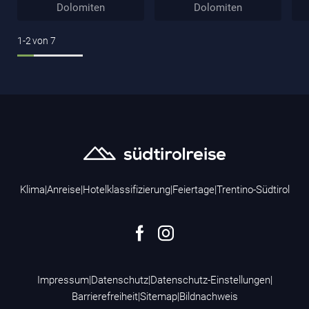
Dolomiten
Dolomiten
1-2
von
7
Klima
|
Anreise
|
Hotelklassifizierung
|
Feiertage
|
Trentino-Südtirol
Impressum
|
Datenschutz
|
Datenschutz-Einstellungen
|
Barrierefreiheit
|
Sitemap
|
Bildnachweis