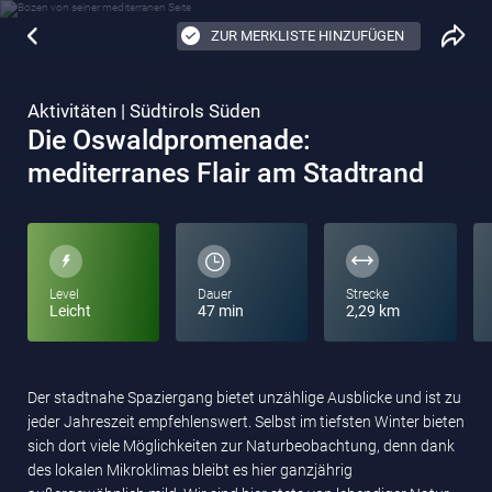
ZUR MERKLISTE HINZUFÜGEN
Aktivitäten | Südtirols Süden
Die Oswaldpromenade:
mediterranes Flair am Stadtrand
Level
Dauer
Strecke
Leicht
47 min
2,29 km
Der stadtnahe Spaziergang bietet unzählige Ausblicke und ist zu
jeder Jahreszeit empfehlenswert. Selbst im tiefsten Winter bieten
sich dort viele Möglichkeiten zur Naturbeobachtung, denn dank
des lokalen Mikroklimas bleibt es hier ganzjährig