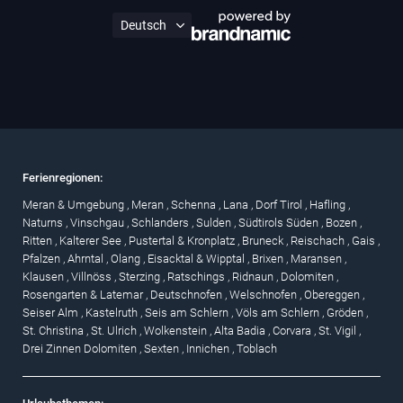
Ferienregionen:
Meran & Umgebung
,
Meran
,
Schenna
,
Lana
,
Dorf Tirol
,
Hafling
,
Naturns
,
Vinschgau
,
Schlanders
,
Sulden
,
Südtirols Süden
,
Bozen
,
Ritten
,
Kalterer See
,
Pustertal & Kronplatz
,
Bruneck
,
Reischach
,
Gais
,
Pfalzen
,
Ahrntal
,
Olang
,
Eisacktal & Wipptal
,
Brixen
,
Maransen
,
Klausen
,
Villnöss
,
Sterzing
,
Ratschings
,
Ridnaun
,
Dolomiten
,
Rosengarten & Latemar
,
Deutschnofen
,
Welschnofen
,
Obereggen
,
Seiser Alm
,
Kastelruth
,
Seis am Schlern
,
Völs am Schlern
,
Gröden
,
St. Christina
,
St. Ulrich
,
Wolkenstein
,
Alta Badia
,
Corvara
,
St. Vigil
,
Drei Zinnen Dolomiten
,
Sexten
,
Innichen
,
Toblach