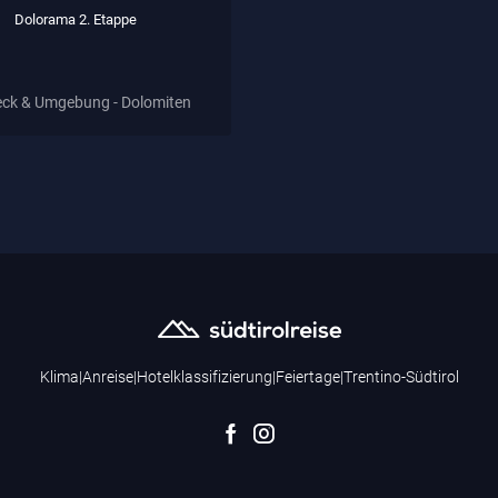
Dolorama 2. Etappe
ck & Umgebung - Dolomiten
Klima
|
Anreise
|
Hotelklassifizierung
|
Feiertage
|
Trentino-Südtirol