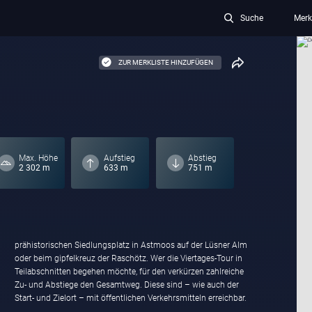
Suche
Merk
ZUR MERKLISTE HINZUFÜGEN
Max. Höhe
Aufstieg
Abstieg
2 302 m
633 m
751 m
prähistorischen Siedlungsplatz in Astmoos auf der Lüsner Alm
oder beim gipfelkreuz der Raschötz. Wer die Viertages-Tour in
Teilabschnitten begehen möchte, für den verkürzen zahlreiche
Zu- und Abstiege den Gesamtweg. Diese sind – wie auch der
Start- und Zielort – mit öffentlichen Verkehrsmitteln erreichbar.