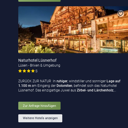
Naturhotel Lüsnerhof
Lüsen - Brixen & Umgebung
S
ZURÜCK ZUR NATUR In
ruhiger
, windstiller und sonniger
Lage auf
1.100 m
am Eingang der
Dolomiten
, befindet sich das Naturhotel
Lüsnerhof. Das einzigartige Juwel aus
Zirbel- und Lärchenholz
,…
Zur Anfrage hinzufügen
Weitere Hotels anzeigen