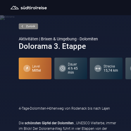
Zurück
Aktivitäten | Brixen & Umgebung - Dolomiten
Dolorama 3. Etappe
Dauer
Level
Strecke
4 h 45
Mittel
15,74 km
min
4-Tage-Dolomiten-Höhenweg von Rodenack bis nach Lajen
Die
schönsten Gipfel der Dolomiten
, UNESCO Welterbe, immer
im Blick! Der Dolorama-Weg führt in vier Etappen von der