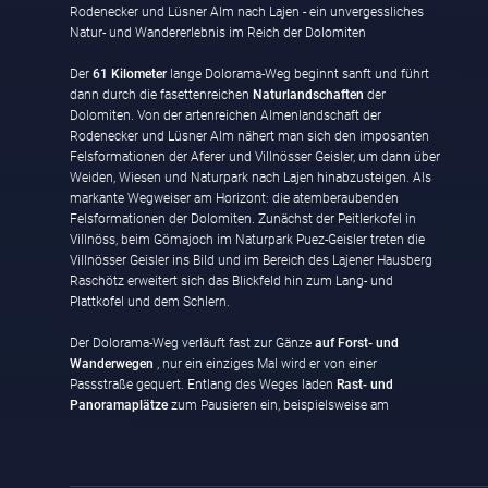
Rodenecker und Lüsner Alm nach Lajen - ein unvergessliches
Natur- und Wandererlebnis im Reich der Dolomiten
Der
61 Kilometer
lange Dolorama-Weg beginnt sanft und führt
dann durch die fasettenreichen
Naturlandschaften
der
Dolomiten. Von der artenreichen Almenlandschaft der
Rodenecker und Lüsner Alm nähert man sich den imposanten
Felsformationen der Aferer und Villnösser Geisler, um dann über
Weiden, Wiesen und Naturpark nach Lajen hinabzusteigen. Als
markante Wegweiser am Horizont: die atemberaubenden
Felsformationen der Dolomiten. Zunächst der Peitlerkofel in
Villnöss, beim Gömajoch im Naturpark Puez-Geisler treten die
Villnösser Geisler ins Bild und im Bereich des Lajener Hausberg
Raschötz erweitert sich das Blickfeld hin zum Lang- und
Plattkofel und dem Schlern.
Der Dolorama-Weg verläuft fast zur Gänze
auf Forst- und
Wanderwegen
, nur ein einziges Mal wird er von einer
Passstraße gequert. Entlang des Weges laden
Rast- und
Panoramaplätze
zum Pausieren ein, beispielsweise am