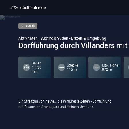
Zurück
Aktivitäten | Südtirols Süden - Brixen & Umgebung
Dorfführung durch Villanders mi
Dauer
Strecke
Max. Höhe
1 h 30
115 m
872 m
min
Ein Streifzug von heute... bis in früheste Zeiten - Dorfführung
mit Besuch im Archeoparc und kleinem Umtrunk.