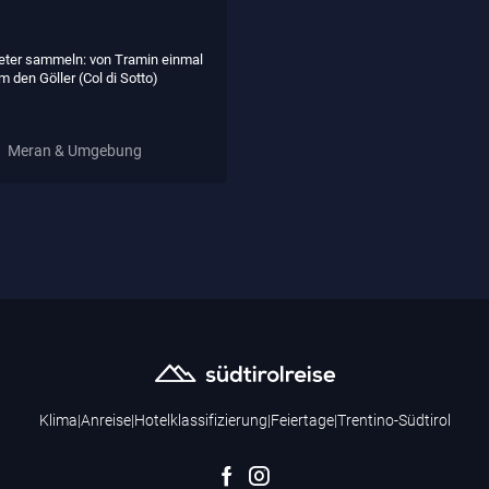
ter sammeln: von Tramin einmal
m den Göller (Col di Sotto)
Meran & Umgebung
Klima
|
Anreise
|
Hotelklassifizierung
|
Feiertage
|
Trentino-Südtirol