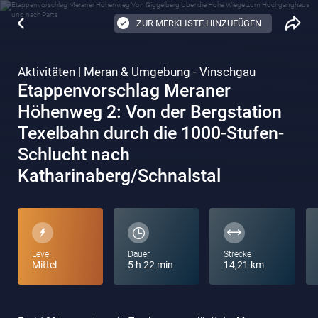
ZUR MERKLISTE HINZUFÜGEN
Aktivitäten | Meran & Umgebung - Vinschgau
Etappenvorschlag Meraner
Höhenweg 2: Von der Bergstation
Texelbahn durch die 1000-Stufen-
Schlucht nach
Katharinaberg/Schnalstal
Level
Dauer
Strecke
Mittel
5 h 22 min
14,21 km