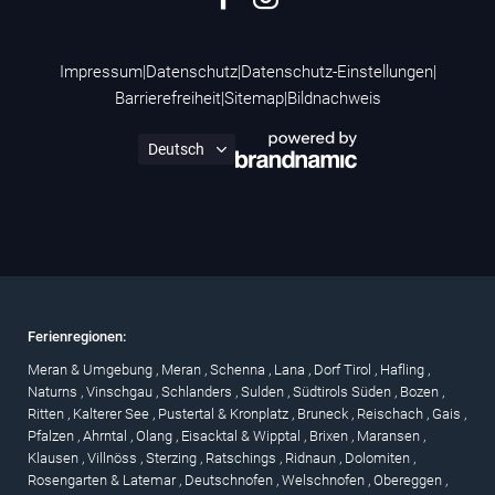
Impressum
|
Datenschutz
|
Datenschutz-Einstellungen
|
Barrierefreiheit
|
Sitemap
|
Bildnachweis
Ferienregionen:
Meran & Umgebung
,
Meran
,
Schenna
,
Lana
,
Dorf Tirol
,
Hafling
,
Naturns
,
Vinschgau
,
Schlanders
,
Sulden
,
Südtirols Süden
,
Bozen
,
Ritten
,
Kalterer See
,
Pustertal & Kronplatz
,
Bruneck
,
Reischach
,
Gais
,
Pfalzen
,
Ahrntal
,
Olang
,
Eisacktal & Wipptal
,
Brixen
,
Maransen
,
Klausen
,
Villnöss
,
Sterzing
,
Ratschings
,
Ridnaun
,
Dolomiten
,
Rosengarten & Latemar
,
Deutschnofen
,
Welschnofen
,
Obereggen
,