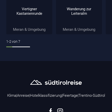
Vertigner
Wanderung zur
Kastanienrunde
Leiteralm
Meran & Umgebung
Meran & Umgebung
1-2
von
7
Klima
|
Anreise
|
Hotelklassifizierung
|
Feiertage
|
Trentino-Südtirol