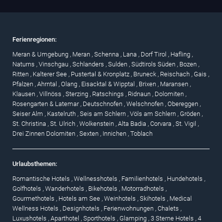
Ferienregionen:
Meran & Umgebung
,
Meran
,
Schenna
,
Lana
,
Dorf Tirol
,
Hafling
,
Naturns
,
Vinschgau
,
Schlanders
,
Sulden
,
Südtirols Süden
,
Bozen
,
Ritten
,
Kalterer See
,
Pustertal & Kronplatz
,
Bruneck
,
Reischach
,
Gais
,
Pfalzen
,
Ahrntal
,
Olang
,
Eisacktal & Wipptal
,
Brixen
,
Maransen
,
Klausen
,
Villnöss
,
Sterzing
,
Ratschings
,
Ridnaun
,
Dolomiten
,
Rosengarten & Latemar
,
Deutschnofen
,
Welschnofen
,
Obereggen
,
Seiser Alm
,
Kastelruth
,
Seis am Schlern
,
Völs am Schlern
,
Gröden
,
St. Christina
,
St. Ulrich
,
Wolkenstein
,
Alta Badia
,
Corvara
,
St. Vigil
,
Drei Zinnen Dolomiten
,
Sexten
,
Innichen
,
Toblach
Urlaubsthemen:
Romantische Hotels
,
Wellnesshotels
,
Familienhotels
,
Hundehotels
,
Golfhotels
,
Wanderhotels
,
Bikehotels
,
Motorradhotels
,
Gourmethotels
,
Hotels am See
,
Weinhotels
,
Skihotels
,
Medical
Wellness Hotels
,
Designhotels
,
Ferienwohnungen
,
Chalets
,
Luxushotels
,
Aparthotel
,
Sporthotels
,
Glamping
,
3 Sterne Hotels
,
4