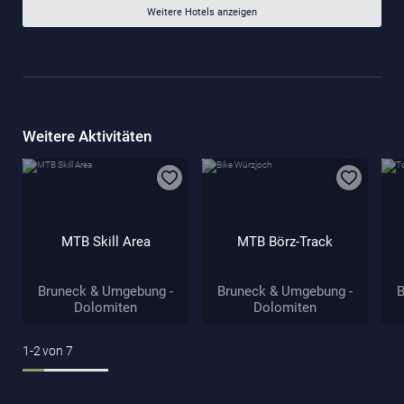
Weitere Hotels anzeigen
Weitere Aktivitäten
MTB Skill Area
MTB Börz-Track
Bruneck & Umgebung -
Bruneck & Umgebung -
B
Dolomiten
Dolomiten
1-2
von
7