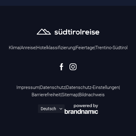
Klima
|
Anreise
|
Hotelklassifizierung
|
Feiertage
|
Trentino-Südtirol
Impressum
|
Datenschutz
|
Datenschutz-Einstellungen
|
Barrierefreiheit
|
Sitemap
|
Bildnachweis