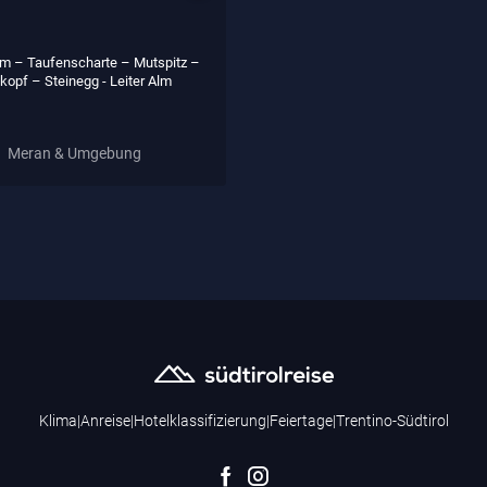
lm – Taufenscharte – Mutspitz –
kopf – Steinegg - Leiter Alm
Meran & Umgebung
Klima
|
Anreise
|
Hotelklassifizierung
|
Feiertage
|
Trentino-Südtirol