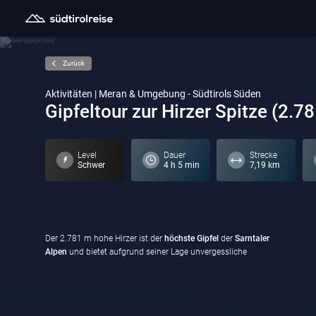
Zurück
Aktivitäten | Meran & Umgebung - Südtirols Süden
Gipfeltour zur Hirzer Spitze (2.7
Level
Dauer
Strecke
Schwer
4 h 5 min
7,19 km
Der 2.781 m hohe Hirzer ist der
höchste Gipfel
der
Sarntaler
Alpen
und bietet aufgrund seiner Lage unvergessliche