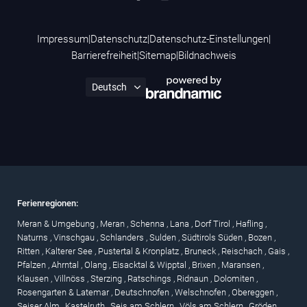
Impressum
|
Datenschutz
|
Datenschutz-Einstellungen
|
Barrierefreiheit
|
Sitemap
|
Bildnachweis
Ferienregionen:
Meran & Umgebung
,
Meran
,
Schenna
,
Lana
,
Dorf Tirol
,
Hafling
,
Naturns
,
Vinschgau
,
Schlanders
,
Sulden
,
Südtirols Süden
,
Bozen
,
Ritten
,
Kalterer See
,
Pustertal & Kronplatz
,
Bruneck
,
Reischach
,
Gais
,
Pfalzen
,
Ahrntal
,
Olang
,
Eisacktal & Wipptal
,
Brixen
,
Maransen
,
Klausen
,
Villnöss
,
Sterzing
,
Ratschings
,
Ridnaun
,
Dolomiten
,
Rosengarten & Latemar
,
Deutschnofen
,
Welschnofen
,
Obereggen
,
Seiser Alm
,
Kastelruth
,
Seis am Schlern
,
Völs am Schlern
,
Gröden
,