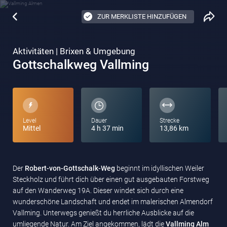
ZUR MERKLISTE HINZUFÜGEN
Aktivitäten | Brixen & Umgebung
Gottschalkweg Vallming
Level
Dauer
Strecke
Mittel
4 h 37 min
13,86 km
Der
Robert-von-Gottschalk-Weg
beginnt im idyllischen Weiler
Steckholz und führt dich über einen gut ausgebauten Forstweg
auf den Wanderweg 19A. Dieser windet sich durch eine
wunderschöne Landschaft und endet im malerischen Almendorf
Vallming. Unterwegs genießt du herrliche Ausblicke auf die
umliegende Natur. Am Ziel angekommen, lädt die
Vallming Alm