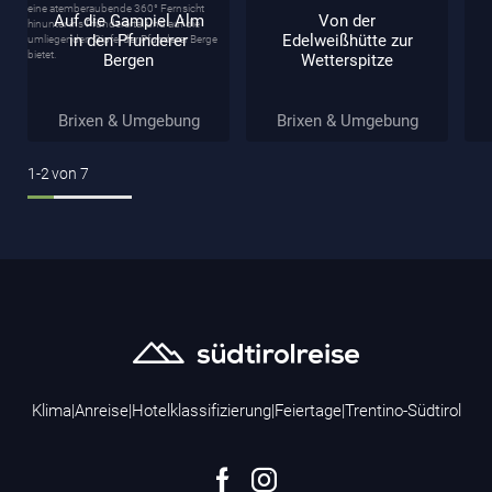
Auf die Gampiel Alm
Von der
in den Pfunderer
Edelweißhütte zur
Bergen
Wetterspitze
Brixen & Umgebung
Brixen & Umgebung
1-2
von
7
Klima
|
Anreise
|
Hotelklassifizierung
|
Feiertage
|
Trentino-Südtirol